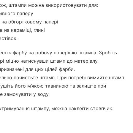
акож, штампи можна використовувати для:
ивного паперу
 на обгортковому папері
в на кераміці, глині
истівок.
есіть фарбу на робочу поверхню штампа. Зробіть
ері міцно натиснувши штамп до матеріалу.
ризначені для цих цілей фарби.
ельно почистьте штамп. При потребі вимийте штамп
ушіть його м’якою тканиною та залиште при
Не замочувати у воду.
 утримування штампу, можна наклеїти стовпчик.