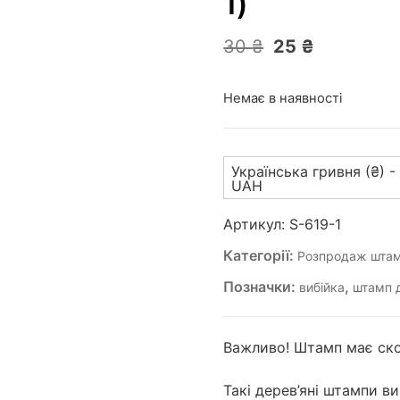
1)
Оригінальна
Поточна
30
₴
25
₴
ціна:
ціна:
30 ₴.
25 ₴.
Немає в наявності
Українська гривня (₴) -
UAH
Артикул:
S-619-1
Категорії:
Розпродаж штам
Позначки:
,
вибійка
штамп д
Важливо! Штамп має ско
Такі дерев’яні штампи в