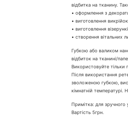
відбитка на тканину. Т
• оформлення з декорат
• виготовлення викрійок
• виготовлення візерункі
• створення вітальних л
Губкою або валиком нан
відбиток на тканині/пап
Використовуйте тільки п
Після використання рет
зволоженою губкою, вис
кімнатній температурі. 
Примітка: для зручного
Вартість 5грн.