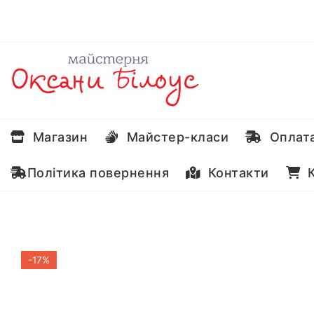
Перейти
до
вмісту
Магазин
Майстер-класи
Оплата
Політика повернення
Контакти
К
-17%