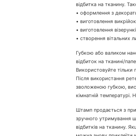
відбитка на тканину. Т
• оформлення з декорат
• виготовлення викрійок
• виготовлення візерункі
• створення вітальних л
Губкою або валиком нан
відбиток на тканині/пап
Використовуйте тільки п
Після використання рет
зволоженою губкою, вис
кімнатній температурі. 
Штамп продається з при
зручного утримування ш
відбитків на тканину. Як
можна знову приклеїти 