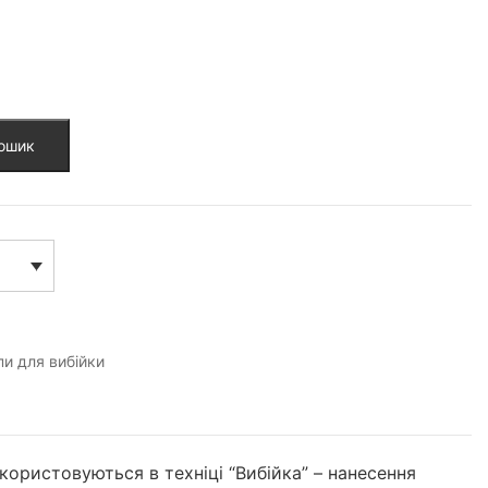
кошик
и для вибійки
икористовуються в техніці “Вибійка” – нанесення