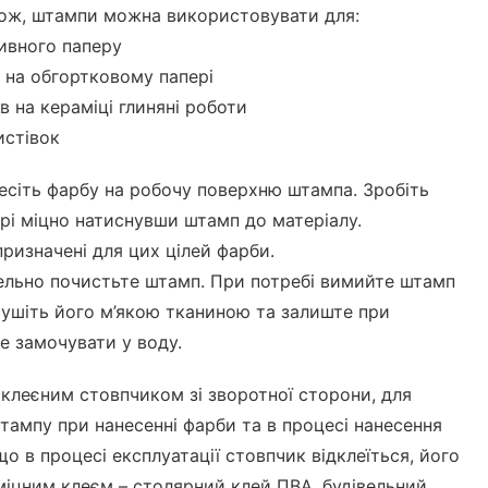
акож, штампи можна використовувати для:
ивного паперу
 на обгортковому папері
в на кераміці глиняні роботи
истівок
есіть фарбу на робочу поверхню штампа. Зробіть
ері міцно натиснувши штамп до матеріалу.
ризначені для цих цілей фарби.
ельно почистьте штамп. При потребі вимийте штамп
ушіть його м’якою тканиною та залиште при
Не замочувати у воду.
клеєним стовпчиком зі зворотної сторони, для
тампу при нанесенні фарби та в процесі нанесення
що в процесі експлуатації стовпчик відклеїться, його
міцним клеєм – столярний клей ПВА, будівельний