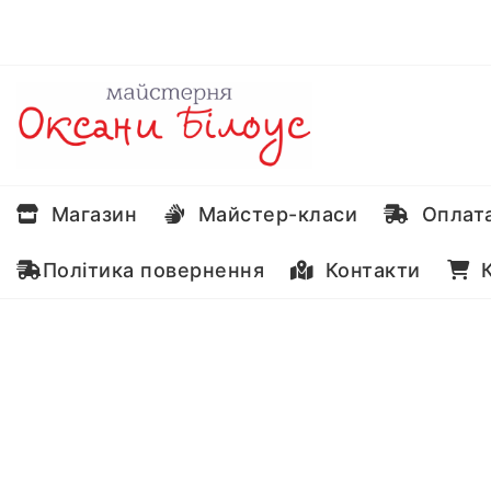
Перейти
до
вмісту
Магазин
Майстер-класи
Оплата
Політика повернення
Контакти
К