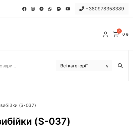
+380978358389
0
0 ₴
вибійки (S-037)
ибійки (S-037)