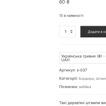
60
₴
15 в наявності
Штамп
Додати в 
для
вибійки
(S-
037)
Українська гривня (₴) -
кількість
UAH
Артикул:
s-037
Категорії:
,
Бордюри
Штамп
Позначка:
вибійка
Такі дерев’яні штампи в