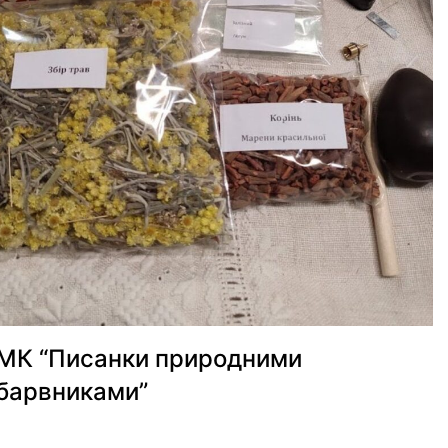
МК “Писанки природними
барвниками”