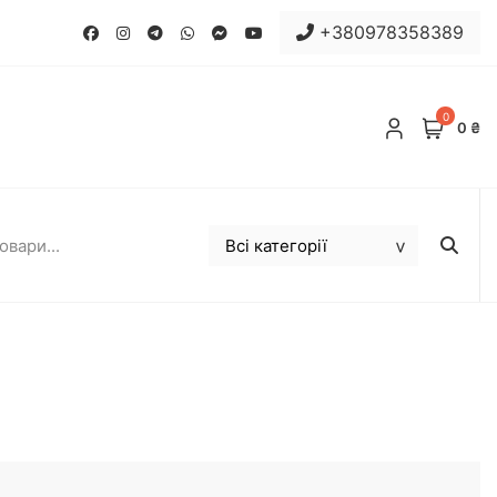
+380978358389
0
0 ₴