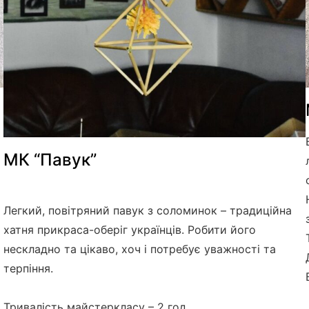
МК “Павук”
Легкий, повітряний павук з соломинок – традиційна
хатня прикраса-оберіг українців. Робити його
нескладно та цікаво, хоч і потребує уважності та
терпіння.
Тривалість майстеркласу – 2 год.