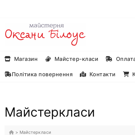
Перейти
до
вмісту
Магазин
Майстер-класи
Оплата
Політика повернення
Контакти
К
Майстеркласи
>
Майстеркласи