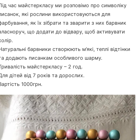
Під час майстеркласу ми розповімо про символіку
писанок, які рослини використовуються для
фарбування, як їх зібрати та зварити з них барвник
власноруч, що додати до відвару, щоб активувати
колір.
Натуральні барвники створюють м’які, теплі відтінки
та додають писанкам особливого шарму.
Тривалість майстеркласу – 2 год.
Для дітей від 7 років та дорослих.
Вартість 1000грн.