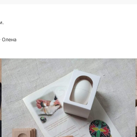
и.
 Олена