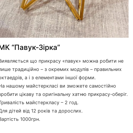
МК “Павук-Зірка”
Виявляється що прикрасу «павук» можна робити не
лише традиційно – з окремих модулів – правильних
октаедрів, а і з елементами іншої форми.
На нашому майстеркласі ви зможете самостійно
зробити цікаву та оригінальну хатню прикрасу-оберіг.
Тривалість майстеркласу – 2 год.
Для дітей від 12 років та дорослих.
Вартість 1000грн.