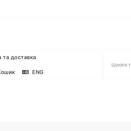
 та доставка
ошик
ENG