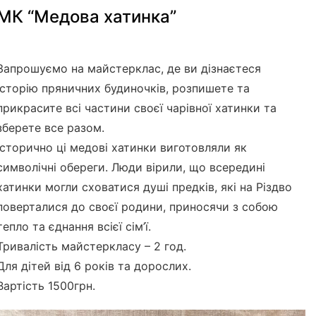
МК “Медова хатинка”
Запрошуємо на майстерклас, де ви дізнаєтеся
історію пряничних будиночків, розпишете та
прикрасите всі частини своєї чарівної хатинки та
зберете все разом.
Історично ці медові хатинки виготовляли як
символічні обереги. Люди вірили, що всередині
хатинки могли сховатися душі предків, які на Різдво
поверталися до своєї родини, приносячи з собою
тепло та єднання всієї сім’ї.
Тривалість майстеркласу – 2 год.
Для дітей від 6 років та дорослих.
Вартість 1500грн.