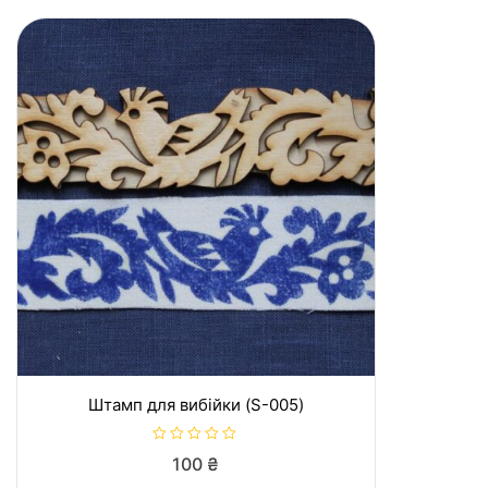
Штамп для вибійки (S-005)
О
100
₴
ц
і