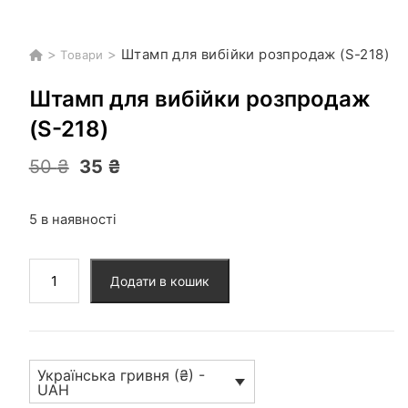
>
>
Штамп для вибійки розпродаж (S-218)
Товари
Штамп для вибійки розпродаж
(S-218)
Оригінальна
Поточна
50
₴
35
₴
ціна:
ціна:
50 ₴.
35 ₴.
5 в наявності
Штамп
Додати в кошик
для
вибійки
розпродаж
(S-
Українська гривня (₴) -
218)
UAH
кількість