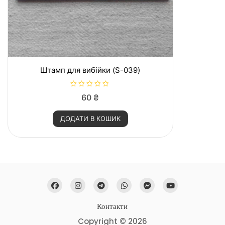
Штамп для вибійки (S-039)
О
60
₴
ц
і
н
ДОДАТИ В КОШИК
е
н
о
в
0
з
5
Контакти
Copyright © 2026