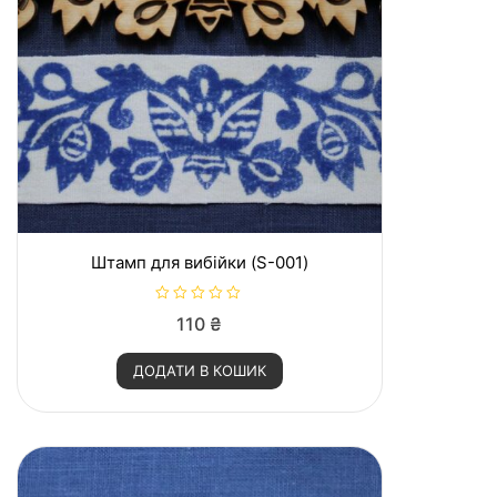
Штамп для вибійки (S-001)
О
110
₴
ц
і
н
ДОДАТИ В КОШИК
е
н
о
в
0
з
5