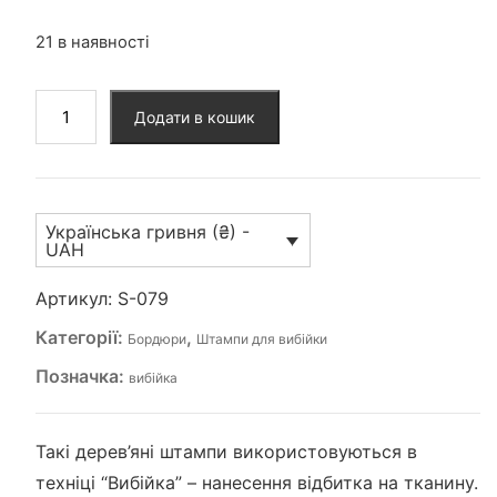
21 в наявності
Штамп
Додати в кошик
для
вибійки
(S-
079)
Українська гривня (₴) -
кількість
UAH
Артикул:
S-079
Категорії:
,
Бордюри
Штампи для вибійки
Позначка:
вибійка
Такі дерев’яні штампи використовуються в
техніці “Вибійка” – нанесення відбитка на тканину.