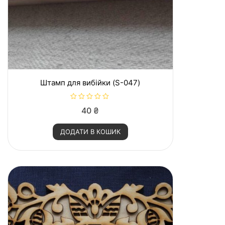
Штамп для вибійки (S-047)
О
40
₴
ц
і
н
ДОДАТИ В КОШИК
е
н
о
в
0
з
5