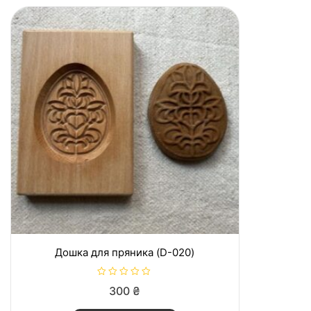
Дошка для пряника (D-020)
О
300
₴
ц
і