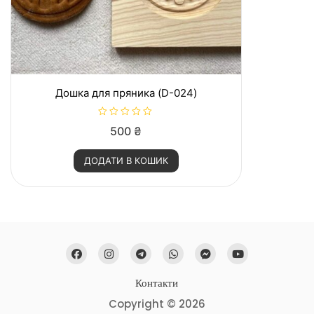
Дошка для пряника (D-024)
О
500
₴
ц
і
н
ДОДАТИ В КОШИК
е
н
о
в
0
з
5
Контакти
Copyright © 2026