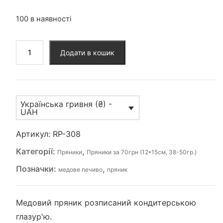
100 в наявності
Пряник
Додати в кошик
(RP-
308)
кількість
Українська гривня (₴) -
UAH
Артикул:
RP-308
Категорії:
,
Пряники
Пряники за 70грн (12*15см, 38-50гр.)
Позначки:
,
медове печиво
пряник
Медовий пряник розписаний кондитерською
глазур'ю.