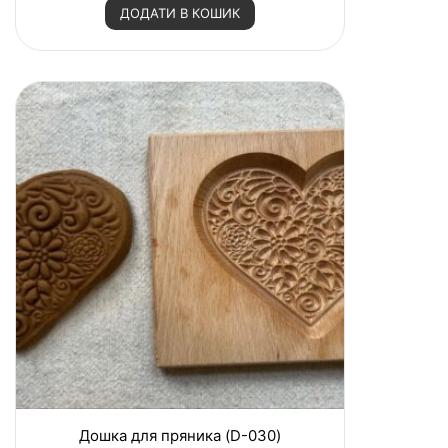
н
ДОДАТИ В КОШИК
е
н
о
в
0
з
5
Дошка для пряника (D-030)