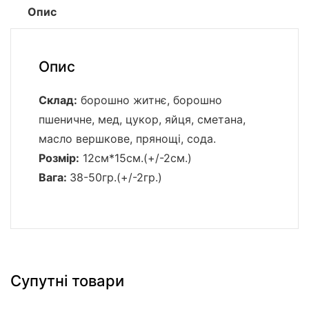
Опис
Опис
Склад:
борошно житнє, борошно
пшеничне, мед, цукор, яйця, сметана,
масло вершкове, прянощі, сода.
Розмір:
12см*15см.(+/-2см.)
Вага:
38-50гр.(+/-2гр.)
Супутні товари