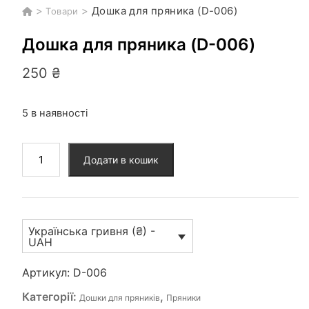
>
>
Дошка для пряника (D-006)
Товари
Дошка для пряника (D-006)
250
₴
5 в наявності
Дошка
Додати в кошик
для
пряника
(D-
006)
Українська гривня (₴) -
кількість
UAH
Артикул:
D-006
Категорії:
,
Дошки для пряників
Пряники