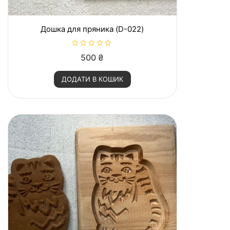
Дошка для пряника (D-022)
О
500
₴
ц
і
н
ДОДАТИ В КОШИК
е
н
о
в
0
з
5