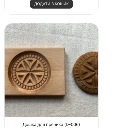
н
ДОДАТИ В КОШИК
е
н
о
в
0
з
5
Дошка для пряника (D-006)