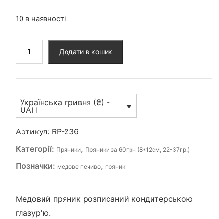
10 в наявності
Пряник
Додати в кошик
(RP-
236)
кількість
Українська гривня (₴) -
UAH
Артикул:
RP-236
Категорії:
,
Пряники
Пряники за 60грн (8*12см, 22-37гр.)
Позначки:
,
медове печиво
пряник
Медовий пряник розписаний кондитерською
глазур'ю.