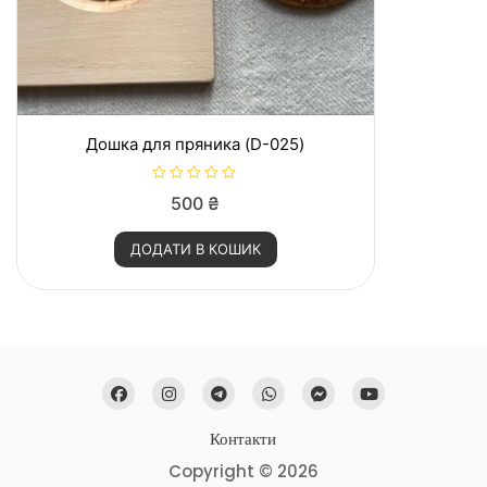
Дошка для пряника (D-025)
О
500
₴
ц
і
н
ДОДАТИ В КОШИК
е
н
о
в
0
з
5
Контакти
Copyright © 2026