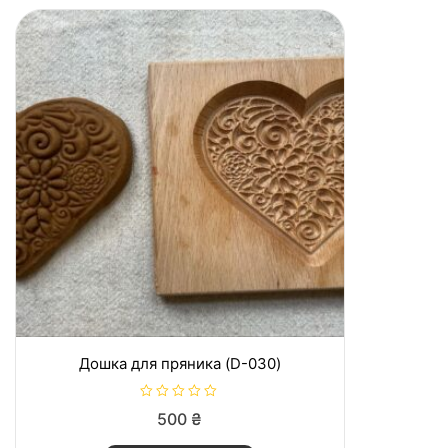
Дошка для пряника (D-030)
О
500
₴
ц
і