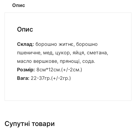
Опис
Опис
Склад:
борошно житнє, борошно
пшеничне, мед, цукор, яйця, сметана,
масло вершкове, прянощі, сода.
Розмір:
8см*12см.(+/-2см.)
Вага:
22-37гр.(+/-2гр.)
Супутні товари