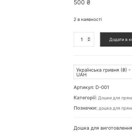
500
₴
2 в наявності
Дошка
Додати в 
для
пряника
(D-
001)
Українська гривня (₴) -
кількість
UAH
Артикул:
D-001
Категорії:
Дошки для прян
Позначки:
дошка для прян
Дошка для виготовлення