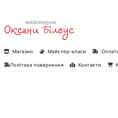
Перейти
до
вмісту
Магазин
Майстер-класи
Оплата
Політика повернення
Контакти
К