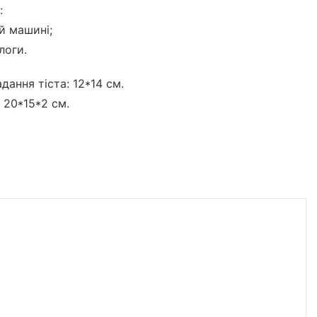
:
й машині;
логи.
дання тіста: 12*14 см.
 20*15*2 см.