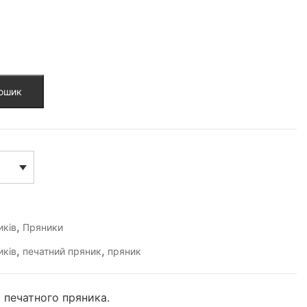
кошик
,
иків
Пряники
,
,
иків
печатний пряник
пряник
 печатного пряника.