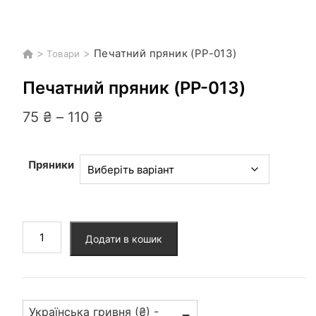
>
>
Печатний пряник (PP-013)
Товари
Печатний пряник (PP-013)
Діапазон
75
₴
–
110
₴
цін:
від
75 ₴
Пряники
до
110 ₴
Печатний
Додати в кошик
пряник
(PP-
013)
кількість
Українська гривня (₴) -