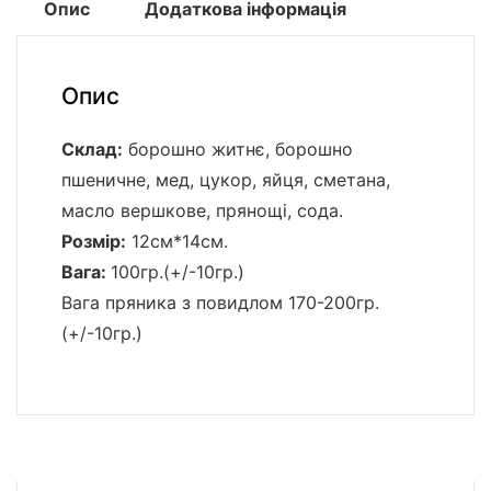
Опис
Додаткова інформація
Опис
Склад:
борошно житнє, борошно
пшеничне, мед, цукор, яйця, сметана,
масло вершкове, прянощі, сода.
Розмір:
12см*14см.
Вага:
100гр.(+/-10гр.)
Вага пряника з повидлом 170-200гр.
(+/-10гр.)