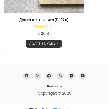
Дошка для пряника (D-024)
О
500
₴
ц
і
н
ДОДАТИ В КОШИК
е
н
о
в
0
з
5
Контакти
Copyright © 2026