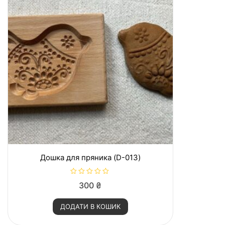
Дошка для пряника (D-013)
О
300
₴
ц
і
н
ДОДАТИ В КОШИК
е
н
о