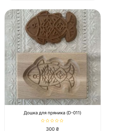
в
0
з
5
Дошка для пряника (D-011)
О
300
₴
ц