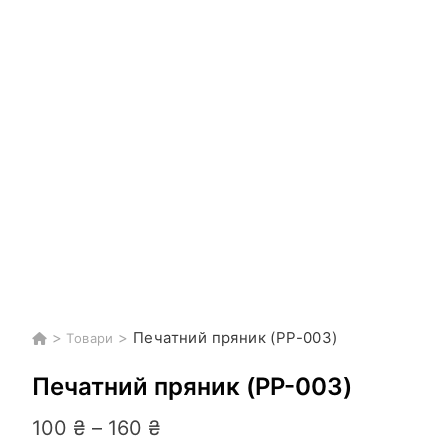
>
>
Печатний пряник (PP-003)
Товари
Печатний пряник (PP-003)
Діапазон
100
₴
–
160
₴
цін: