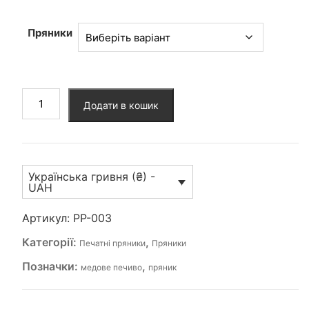
від
100 ₴
Пряники
до
160 ₴
Печатний
Додати в кошик
пряник
(PP-
003)
кількість
Українська гривня (₴) -
UAH
Артикул:
PP-003
Категорії:
,
Печатні пряники
Пряники
Позначки:
,
медове печиво
пряник