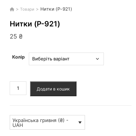
>
>
Нитки (P-921)
Товари
Нитки (P-921)
25
₴
Колір
Нитки
Додати в кошик
(P-
921)
кількість
Українська гривня (₴) -
UAH