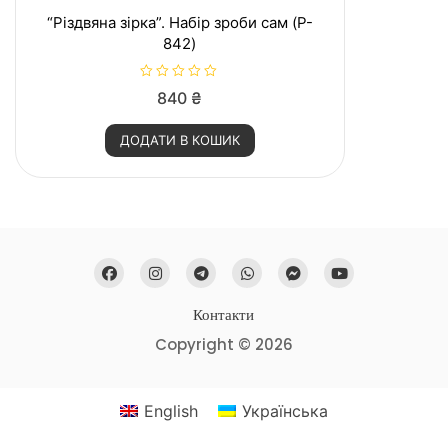
“Різдвяна зірка”. Набір зроби сам (P-
842)
О
840
₴
ц
і
н
ДОДАТИ В КОШИК
е
н
о
в
0
з
5
Контакти
Copyright © 2026
English
Українська