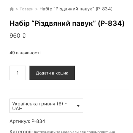
>
>
Набір “Різдвяний павук” (P-834)
Товари
Набір “Різдвяний павук” (P-834)
960
₴
49 в наявності
Набір
Додати в кошик
"Різдвяний
павук"
(P-
834)
Українська гривня (₴) -
кількість
UAH
Артикул:
P-834
Категорії:
,
Інструменти та матеріали для соломоплетіння