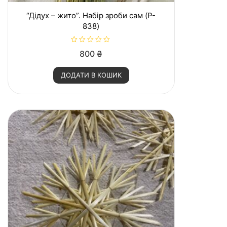
“Дідух – жито”. Набір зроби сам (P-
838)
О
800
₴
ц
і
н
ДОДАТИ В КОШИК
е
н
о
в
0
з
5