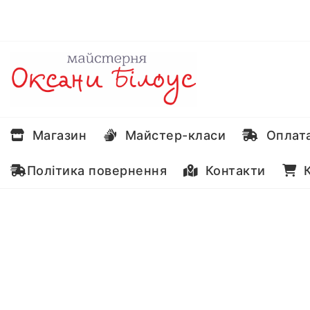
Перейти
до
вмісту
Магазин
Майстер-класи
Оплата
Політика повернення
Контакти
К