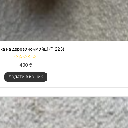
ка на дерев’яному яйці (P-223)
О
400
₴
ц
і
н
ДОДАТИ В КОШИК
е
н
о
в
0
з
5