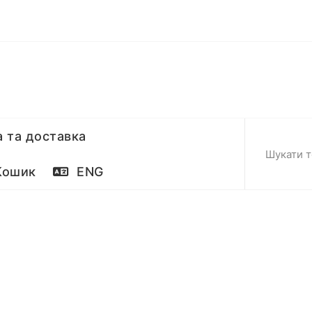
 та доставка
ошик
ENG