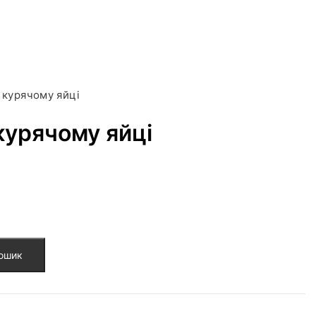
 курячому яйці
курячому яйці
кошик