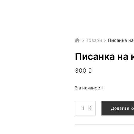
>
Товари
>
Писанка на
Писанка на 
300
₴
3 в наявності
Писанка
Додати в 
на
курячому
яйці
кількість