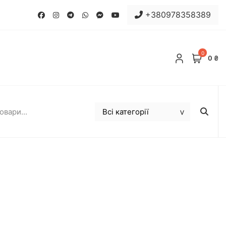
+380978358389
0
0 ₴