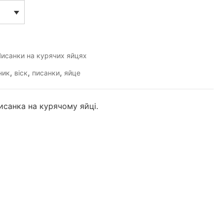
исанки на курячих яйцях
,
,
,
ник
віск
писанки
яйце
исанка на курячому яйці.