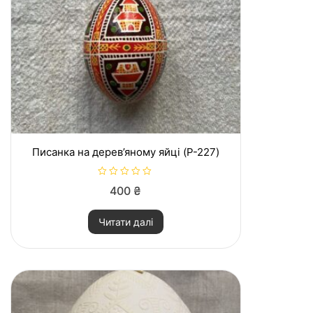
Писанка на дерев’яному яйці (P-227)
О
400
₴
ц
і
н
Читати далі
е
н
о
в
0
з
5