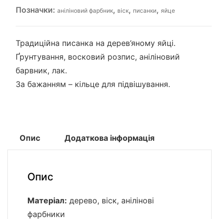
Позначки:
,
,
,
аніліновий фарбник
віск
писанки
яйце
Традиційна писанка на дерев’яному яйці.
Ґрунтування, восковий розпис, аніліновий
барвник, лак.
За бажанням – кільце для підвішування.
Опис
Додаткова інформація
Опис
Матеріал:
дерево, віск, анілінові
фарбники