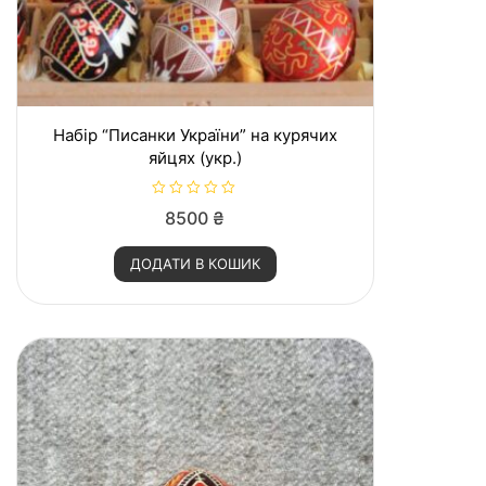
Набір “Писанки України” на курячих
яйцях (укр.)
О
8500
₴
ц
і
н
ДОДАТИ В КОШИК
е
н
о
в
0
з
5