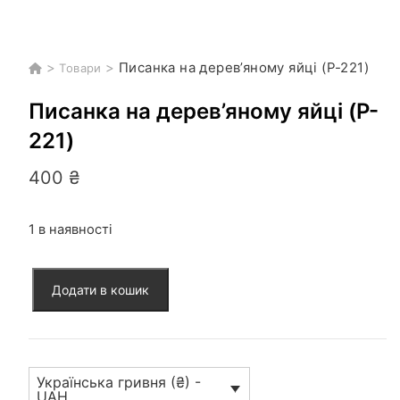
>
>
Писанка на дерев’яному яйці (P-221)
Товари
Писанка на дерев’яному яйці (P-
221)
400
₴
1 в наявності
Писанка
Додати в кошик
на
дерев'яному
яйці
(P-
Українська гривня (₴) -
221)
UAH