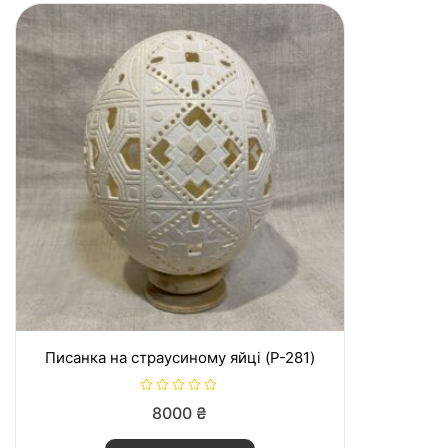
з
5
Писанка на страусиному яйці (P-281)
О
8000
₴
ц
і
н