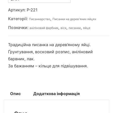
кількість
Артикул:
P-221
Категорії:
,
Писанкарство
Писанки на дерев'яних яйцях
Позначки:
,
,
,
аніліновий фарбник
віск
писанки
яйце
Традиційна писанка на дерев’яному яйці.
Ґрунтування, восковий розпис, аніліновий
барвник, лак.
За бажанням – кільце для підвішування.
Опис
Додаткова інформація