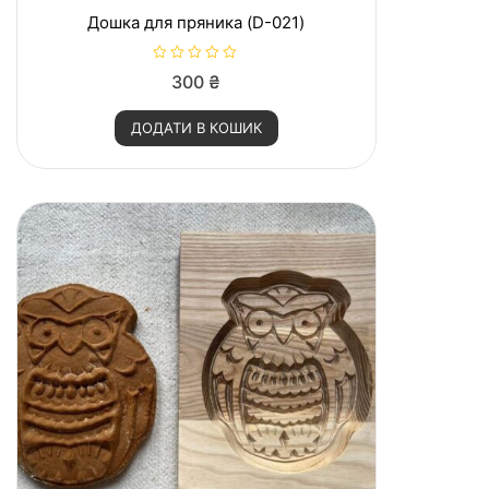
Дошка для пряника (D-021)
О
300
₴
ц
і
н
ДОДАТИ В КОШИК
е
н
о
в
0
з
5