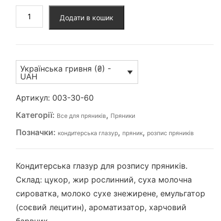
Кондитерська
Додати в кошик
глазур
кількість
Українська гривня (₴) -
UAH
Артикул:
003-30-60
Категорії:
,
Все для пряників
Пряники
Позначки:
,
,
кондитерська глазур
пряник
розпис пряників
Кондитерська глазур для розпису пряників.
Склад: цукор, жир рослинний, суха молочна
сироватка, молоко сухе знежирене, емульгатор
(соєвий лецитин), ароматизатор, харчовий