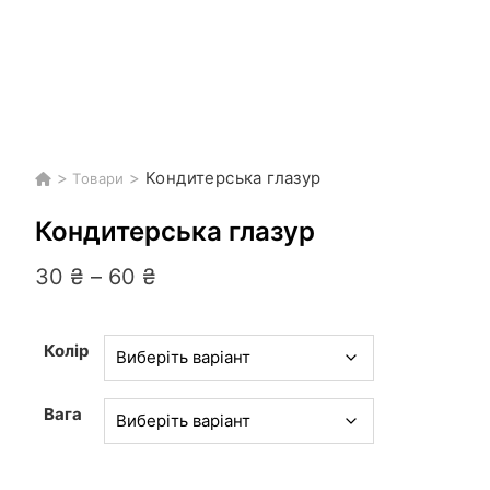
>
>
Кондитерська глазур
Товари
Кондитерська глазур
Діапазон
30
₴
–
60
₴
цін:
від
30 ₴
Колір
до
60 ₴
Вага