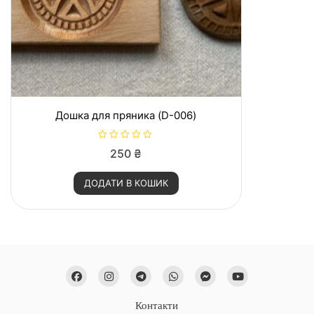
Дошка для пряника (D-006)
О
250
₴
ц
і
н
ДОДАТИ В КОШИК
е
н
о
в
0
з
5
Контакти