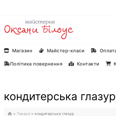
Перейти
до
вмісту
Магазин
Майстер-класи
Оплата
Політика повернення
Контакти
К
кондитерська глазур
>
Товари
>
кондитерська глазур