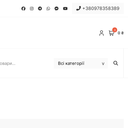
+380978358389
0
0 ₴