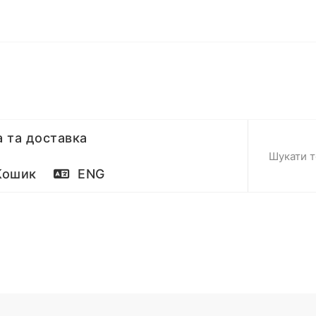
 та доставка
ошик
ENG