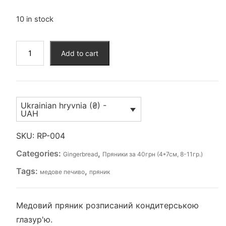
10 in stock
Пряник
Add to cart
(RP-
004)
quantity
Ukrainian hryvnia (₴) -
UAH
SKU:
RP-004
Categories:
,
Gingerbread
Пряники за 40грн (4*7см, 8-11гр.)
Tags:
,
медове печиво
пряник
Медовий пряник розписаний кондитерською
глазур'ю.