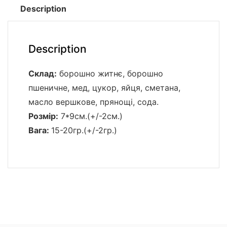
Description
Description
Склад:
борошно житнє, борошно
пшеничне, мед, цукор, яйця, сметана,
масло вершкове, прянощі, сода.
Розмір:
7*9см.(+/-2см.)
Вага:
15-20гр.(+/-2гр.)