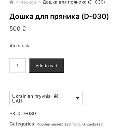
>
>
Дошка для пряника (D-030)
Products
Дошка для пряника (D-030)
500
₴
4 in stock
Дошка
Add to cart
для
пряника
(D-
030)
Ukrainian hryvnia (₴) -
quantity
UAH
SKU:
D-030
Categories:
,
Wooden gingerbread mold
Gingerbread