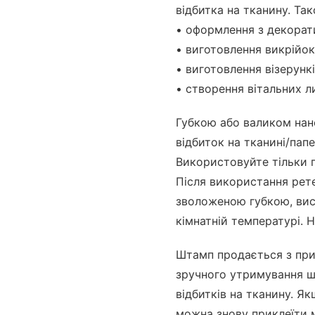
відбитка на тканину. Т
• оформлення з декорат
• виготовлення викрійок
• виготовлення візерункі
• створення вітальних л
Губкою або валиком нан
відбиток на тканині/пап
Використовуйте тільки п
Після використання рет
зволоженою губкою, вис
кімнатній температурі. 
Штамп продається з при
зручного утримування ш
відбитків на тканину. Як
можна знову приклеїти 