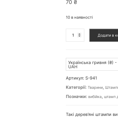
70
₴
10 в наявності
Штамп
Додати в 
для
вибійки
(S-
941)
Українська гривня (₴) -
кількість
UAH
Артикул:
S-941
Категорії:
,
Тварини
Штампи
Позначки:
,
вибійка
штамп д
Такі дерев’яні штампи в