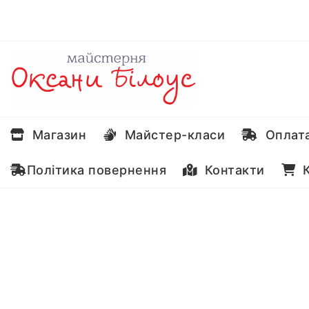
Перейти
до
вмісту
Магазин
Майстер-класи
Оплата
Політика повернення
Контакти
К