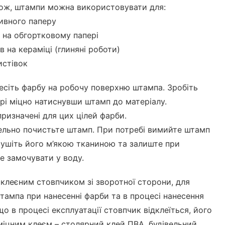
акож, штампи можна використовувати для:
ивного паперу
 на обгортковому папері
в на кераміці (глиняні роботи)
истівок
есіть фарбу на робочу поверхню штампа. Зробіть
ері міцно натиснувши штамп до матеріалу.
ризначені для цих цілей фарби.
ельно почистьте штамп. При потребі вимийте штамп
ушіть його м’якою тканиною та залиште при
Не замочувати у воду.
клеєним стовпчиком зі зворотної сторони, для
тампа при нанесенні фарби та в процесі нанесення
що в процесі експлуатації стовпчик відклеїться, його
міцним клеєм – столярний клей ПВА, будівельний