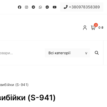
+380978358389
0
0 ₴
вибійки (S-941)
ибійки (S-941)