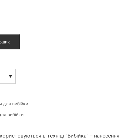
кошик
 для вибійки
ля вибійки
икористовуються в техніці “Вибійка” – нанесення