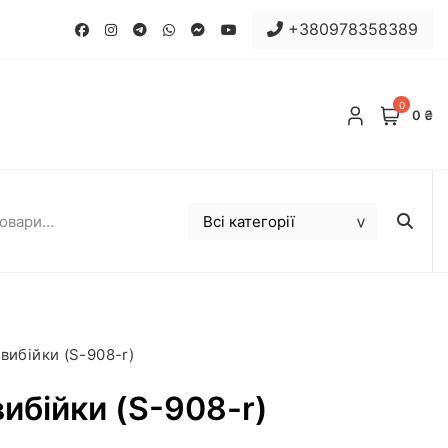
+380978358389
0
0 ₴
вибійки (S-908-r)
ибійки (S-908-r)