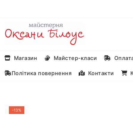
Перейти
до
вмісту
Магазин
Майстер-класи
Оплата
Політика повернення
Контакти
К
-13%