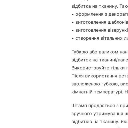
відбитка на тканину. Т
• оформлення з декорат
• виготовлення шаблонів
• виготовлення візерункі
• створення вітальних л
Губкою або валиком нан
відбиток на тканині/пап
Використовуйте тільки п
Після використання рет
зволоженою губкою, вис
кімнатній температурі. 
Штамп продається з при
зручного утримування ш
відбитків на тканину. Як