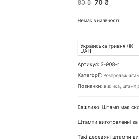
Оригінальна
Поточна
80
₴
70
₴
ціна:
ціна:
80 ₴.
70 ₴.
Немає в наявності
Українська гривня (₴) -
UAH
Артикул:
S-908-r
Категорії:
Розпродаж штам
Позначки:
,
вибійка
штамп д
Важливо! Штамп має ско
Штампи виготовленні за
Такі дерев’яні штампи в