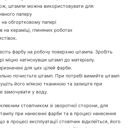
акож, штампи можна використовувати для:
ивного паперу
 на обгортковому папері
в на кераміці, глиняних роботах
истівок.
есіть фарбу на робочу поверхню штампа. Зробіть
ері міцно натиснувши штамп до матеріалу.
ризначені для цих цілей фарби.
ельно почистьте штамп. При потребі вимийте штамп
ушіть його м’якою тканиною та залиште при
Не замочувати у воду.
клеєним стовпчиком зі зворотної сторони, для
тампу при нанесенні фарби та в процесі нанесення
що в процесі експлуатації стовпчик відклеїться, його