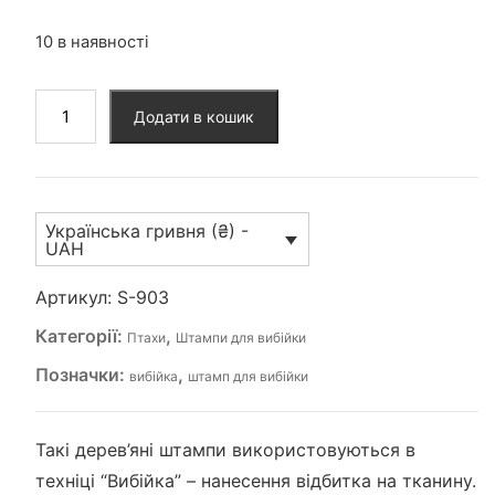
10 в наявності
Штамп
Додати в кошик
для
вибійки
(S-
903)
Українська гривня (₴) -
кількість
UAH
Артикул:
S-903
Категорії:
,
Птахи
Штампи для вибійки
Позначки:
,
вибійка
штамп для вибійки
Такі дерев’яні штампи використовуються в
техніці “Вибійка” – нанесення відбитка на тканину.