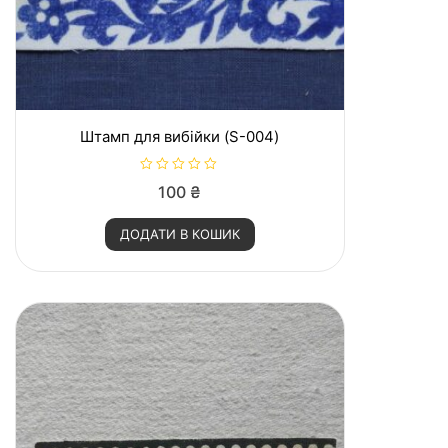
Штамп для вибійки (S-004)
О
100
₴
ц
і
н
ДОДАТИ В КОШИК
е
н
о
в
0
з
5