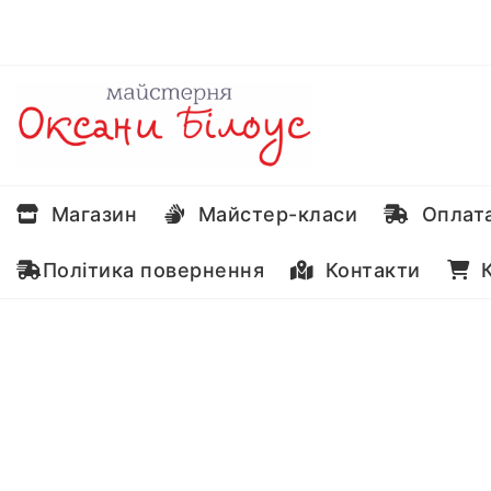
Перейти
до
вмісту
Магазин
Майстер-класи
Оплата
Політика повернення
Контакти
К