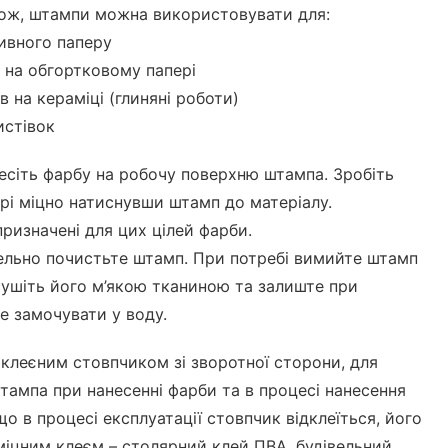
акож, штампи можна використовувати для:
ивного паперу
 на обгортковому папері
в на кераміці (глиняні роботи)
истівок
есіть фарбу на робочу поверхню штампа. Зробіть
ері міцно натиснувши штамп до матеріалу.
ризначені для цих цілей фарби.
ельно почистьте штамп. При потребі вимийте штамп
ушіть його м’якою тканиною та залиште при
Не замочувати у воду.
клеєним стовпчиком зі зворотної сторони, для
тампа при нанесенні фарби та в процесі нанесення
що в процесі експлуатації стовпчик відклеїться, його
міцним клеєм – столярний клей ПВА, будівельний