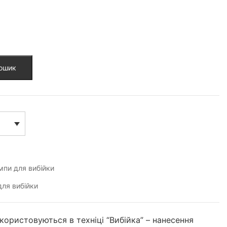
кошик
пи для вибійки
ля вибійки
икористовуються в техніці “Вибійка” – нанесення