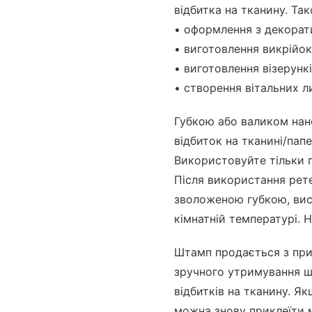
відбитка на тканину. Т
• оформлення з декорат
• виготовлення викрійок
• виготовлення візерункі
• створення вітальних л
Губкою або валиком нан
відбиток на тканині/пап
Використовуйте тільки п
Після використання рет
зволоженою губкою, вис
кімнатній температурі. 
Штамп продається з при
зручного утримування ш
відбитків на тканину. Як
можна знову приклеїти 