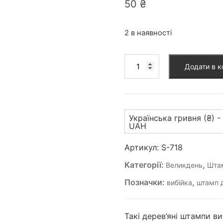
50
₴
2 в наявності
Штамп
Додати в 
для
вибійки
(S-
718)
Українська гривня (₴) -
кількість
UAH
Артикул:
S-718
Категорії:
,
Великдень
Штам
Позначки:
,
вибійка
штамп д
Такі дерев’яні штампи в