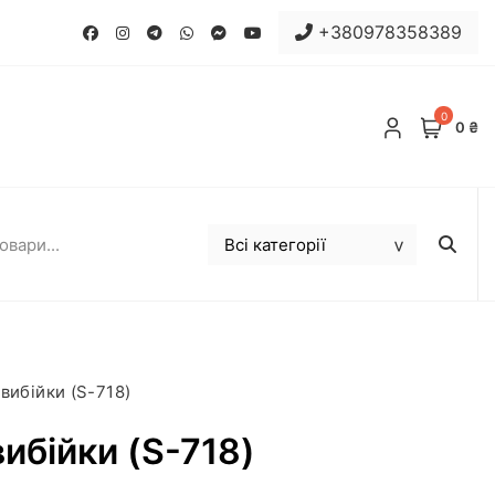
+380978358389
0
0 ₴
вибійки (S-718)
ибійки (S-718)