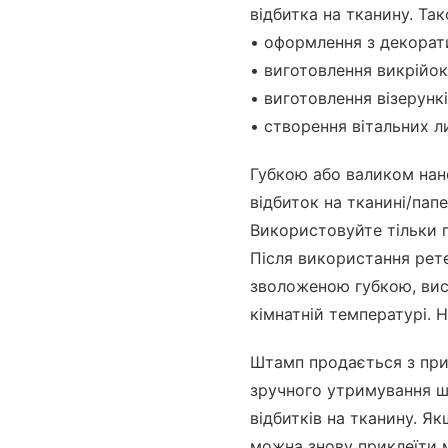
відбитка на тканину. Т
• оформлення з декорат
• виготовлення викрійок
• виготовлення візерункі
• створення вітальних л
Губкою або валиком нан
відбиток на тканині/пап
Використовуйте тільки п
Після використання рет
зволоженою губкою, вис
кімнатній температурі. 
Штамп продається з при
зручного утримування ш
відбитків на тканину. Як
можна знову приклеїти 