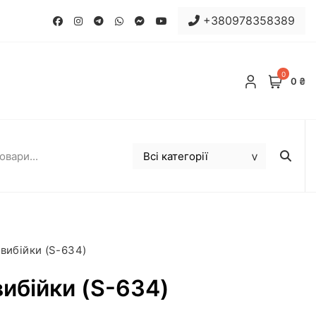
+380978358389
0
0 ₴
вибійки (S-634)
ибійки (S-634)