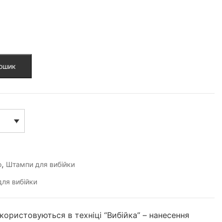
кошик
,
о
Штампи для вибійки
ля вибійки
икористовуються в техніці “Вибійка” – нанесення