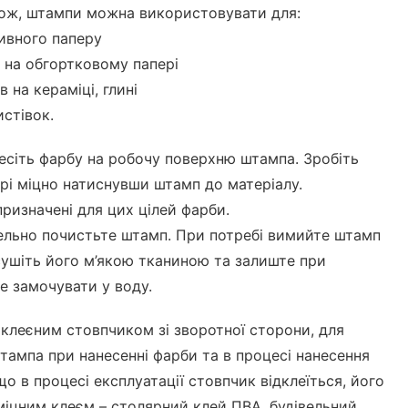
акож, штампи можна використовувати для:
ивного паперу
 на обгортковому папері
в на кераміці, глині
истівок.
есіть фарбу на робочу поверхню штампа. Зробіть
ері міцно натиснувши штамп до матеріалу.
ризначені для цих цілей фарби.
ельно почистьте штамп. При потребі вимийте штамп
ушіть його м’якою тканиною та залиште при
Не замочувати у воду.
клеєним стовпчиком зі зворотної сторони, для
тампа при нанесенні фарби та в процесі нанесення
що в процесі експлуатації стовпчик відклеїться, його
міцним клеєм – столярний клей ПВА, будівельний