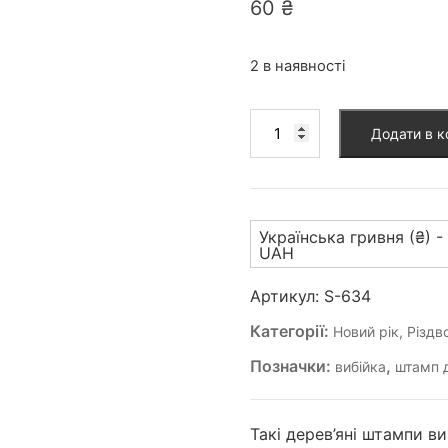
60
₴
2 в наявності
Штамп
Додати в 
для
вибійки
(S-
634)
Українська гривня (₴) -
кількість
UAH
Артикул:
S-634
Категорії:
Новий рік, Різдв
Позначки:
,
вибійка
штамп д
Такі дерев’яні штампи в