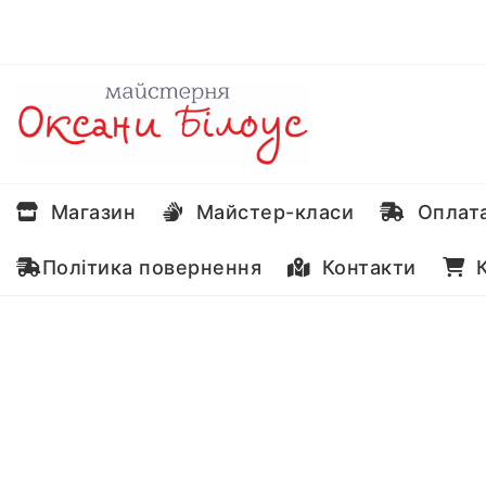
Перейти
до
вмісту
Магазин
Майстер-класи
Оплата
Політика повернення
Контакти
К