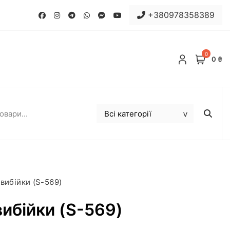
+380978358389
0
0 ₴
вибійки (S-569)
ибійки (S-569)