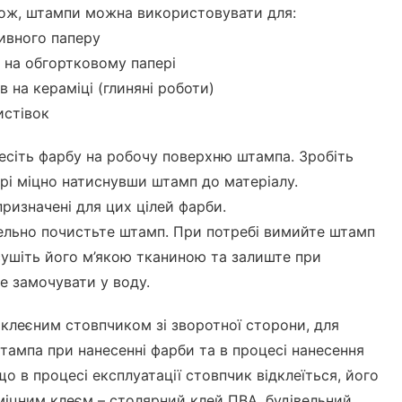
акож, штампи можна використовувати для:
ивного паперу
 на обгортковому папері
в на кераміці (глиняні роботи)
истівок
есіть фарбу на робочу поверхню штампа. Зробіть
ері міцно натиснувши штамп до матеріалу.
ризначені для цих цілей фарби.
ельно почистьте штамп. При потребі вимийте штамп
ушіть його м’якою тканиною та залиште при
Не замочувати у воду.
клеєним стовпчиком зі зворотної сторони, для
тампа при нанесенні фарби та в процесі нанесення
що в процесі експлуатації стовпчик відклеїться, його
міцним клеєм – столярний клей ПВА, будівельний