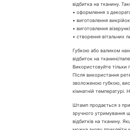
відбитка на тканину. Т
• оформлення з декорат
• виготовлення викрійок
• виготовлення візерункі
• створення вітальних л
Губкою або валиком нан
відбиток на тканині/пап
Використовуйте тільки п
Після використання рет
зволоженою губкою, вис
кімнатній температурі. 
Штамп продається з при
зручного утримування ш
відбитків на тканину. Як
можна знову приклеїти 