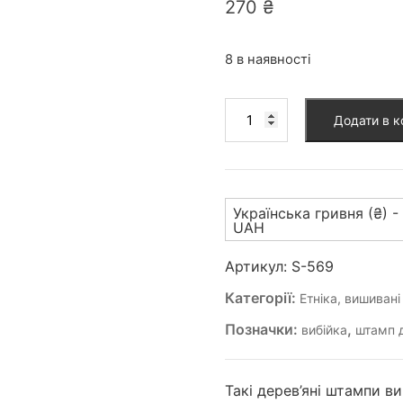
270
₴
8 в наявності
Штамп
Додати в 
для
вибійки
(S-
569)
Українська гривня (₴) -
кількість
UAH
Артикул:
S-569
Категорії:
Етніка, вишиван
Позначки:
,
вибійка
штамп д
Такі дерев’яні штампи в