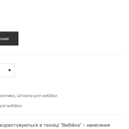
кошик
,
і мотиви
Штампи для вибійки
ля вибійки
икористовуються в техніці “Вибійка” – нанесення