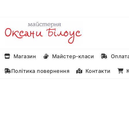
Перейти
до
вмісту
Магазин
Майстер-класи
Оплата
Політика повернення
Контакти
К