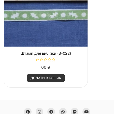
Штамп для вибійки (S-022)
О
60
₴
ц
і
н
ДОДАТИ В КОШИК
е
н
о
в
0
з
5