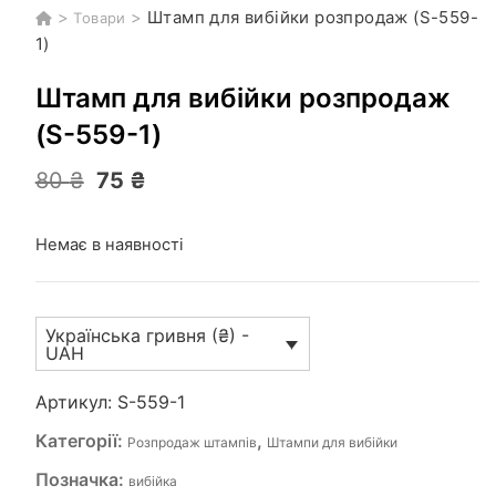
>
>
Штамп для вибійки розпродаж (S-559-
Товари
1)
Штамп для вибійки розпродаж
(S-559-1)
Оригінальна
Поточна
80
₴
75
₴
ціна:
ціна:
80 ₴.
75 ₴.
Немає в наявності
Українська гривня (₴) -
UAH
Артикул:
S-559-1
Категорії:
,
Розпродаж штампів
Штампи для вибійки
Позначка:
вибійка