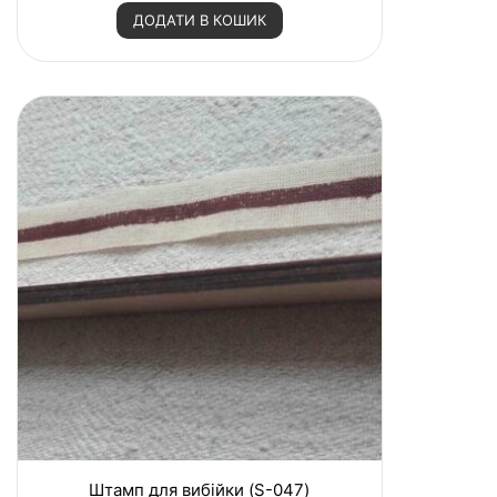
н
ДОДАТИ В КОШИК
е
н
о
в
0
з
5
Штамп для вибійки (S-047)