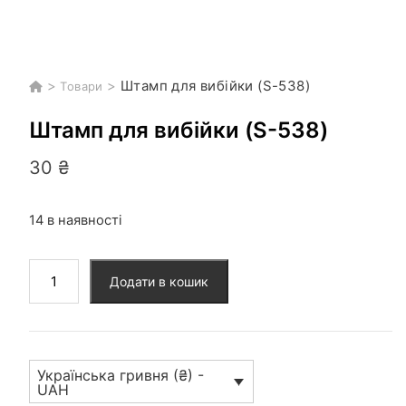
>
>
Штамп для вибійки (S-538)
Товари
Штамп для вибійки (S-538)
30
₴
14 в наявності
Штамп
Додати в кошик
для
вибійки
(S-
538)
Українська гривня (₴) -
кількість
UAH