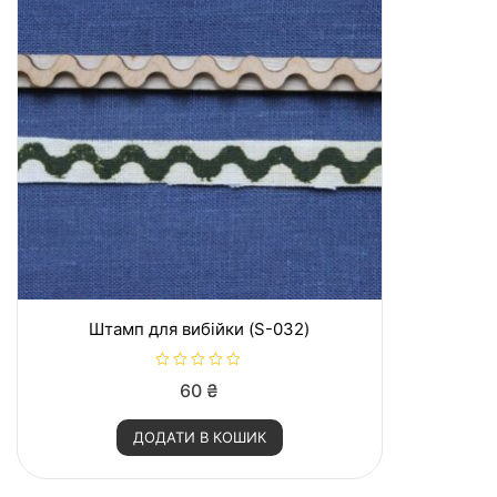
Штамп для вибійки (S-032)
О
60
₴
ц
і
н
ДОДАТИ В КОШИК
е
н
о
в
0