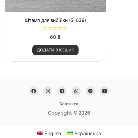
Штамп для вибійки (S-039)
О
60
₴
ц
і
н
ДОДАТИ В КОШИК
е
н
о
в
0
з
5
Контакти
Copyright © 2026
English
Українська