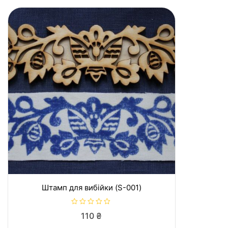
з
5
Штамп для вибійки (S-001)
О
110
₴
ц
і