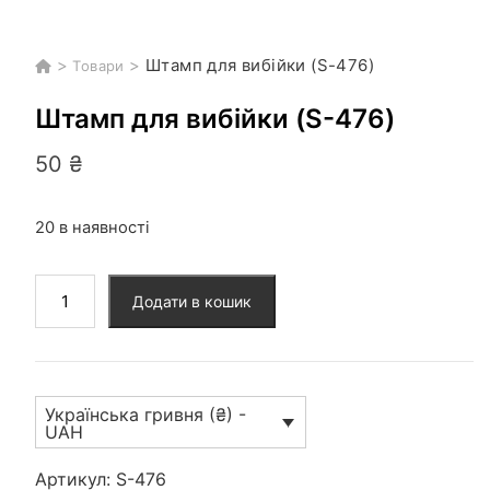
>
>
Штамп для вибійки (S-476)
Товари
Штамп для вибійки (S-476)
50
₴
20 в наявності
Штамп
Додати в кошик
для
вибійки
(S-
476)
Українська гривня (₴) -
кількість
UAH
Артикул:
S-476