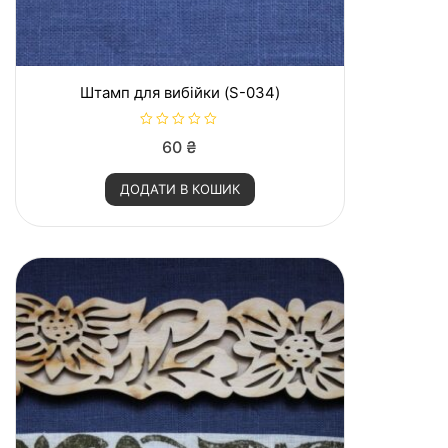
Штамп для вибійки (S-034)
О
60
₴
ц
і
н
ДОДАТИ В КОШИК
е
н
о
в
0
з
5