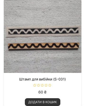
Штамп для вибійки (S-031)
О
60
₴
ц
і
н
ДОДАТИ В КОШИК
е
н