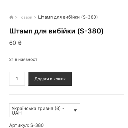
>
>
Штамп для вибійки (S-380)
Товари
Штамп для вибійки (S-380)
60
₴
21 в наявності
Штамп
Додати в кошик
для
вибійки
(S-
380)
Українська гривня (₴) -
кількість
UAH
Артикул:
S-380