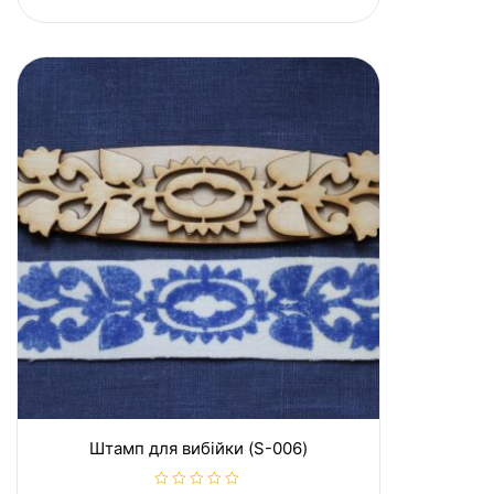
о
в
0
з
5
Штамп для вибійки (S-006)