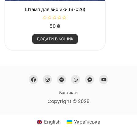
Штамп для вибійки (S-026)
О
50
₴
ц
і
н
ДОДАТИ В КОШИК
е
н
о
в
0
з
5
Контакти
Copyright © 2026
English
Українська