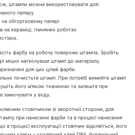
акож, штампи можна використовувати для:
ивного паперу
 на обгортковому папері
в на кераміці, глиняних роботах
истівок.
есіть фарбу на робочу поверхню штампа. Зробіть
ері міцно натиснувши штамп до матеріалу.
ризначені для цих цілей фарби.
ельно почистьте штамп. При потребі вимийте штамп
ушіть його м’якою тканиною та залиште при
Не замочувати у воду.
клеєним стовпчиком зі зворотної сторони, для
тампу при нанесенні фарби та в процесі нанесення
що в процесі експлуатації стовпчик відклеїться, його
міцним клеєм – столярний клей ПВА, будівельний