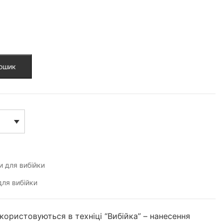
кошик
 для вибійки
ля вибійки
икористовуються в техніці “Вибійка” – нанесення