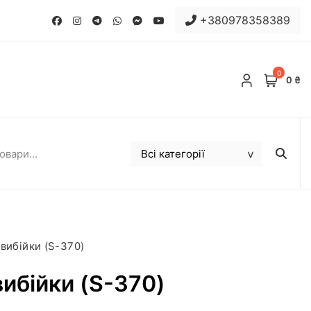
+380978358389
0
0 ₴
вибійки (S-370)
ибійки (S-370)