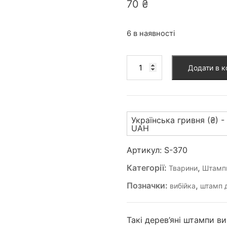
70
₴
6 в наявності
Штамп
Додати в 
для
вибійки
(S-
370)
Українська гривня (₴) -
кількість
UAH
Артикул:
S-370
Категорії:
,
Тварини
Штампи
Позначки:
,
вибійка
штамп д
Такі дерев’яні штампи в