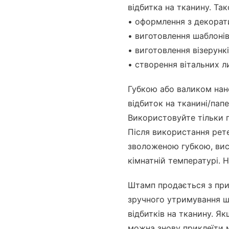
відбитка на тканину. Т
• оформлення з декорат
• виготовлення шаблонів
• виготовлення візерункі
• створення вітальних л
Губкою або валиком нан
відбиток на тканині/пап
Використовуйте тільки п
Після використання рет
зволоженою губкою, вис
кімнатній температурі. 
Штамп продається з при
зручного утримування ш
відбитків на тканину. Як
можна знову приклеїти 