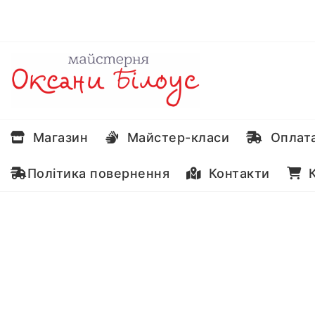
Перейти
до
вмісту
Магазин
Майстер-класи
Оплата
Політика повернення
Контакти
К