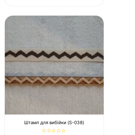
о
в
0
з
5
Штамп для вибійки (S-038)