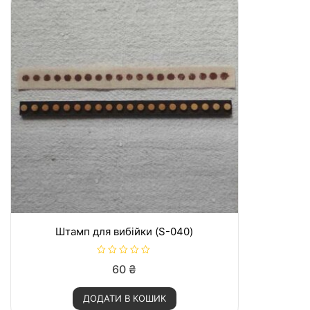
Штамп для вибійки (S-040)
О
60
₴
ц
і
н
ДОДАТИ В КОШИК
е
н