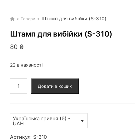
>
>
Штамп для вибійки (S-310)
Товари
Штамп для вибійки (S-310)
80
₴
22 в наявності
Штамп
Додати в кошик
для
вибійки
(S-
310)
Українська гривня (₴) -
кількість
UAH
Артикул:
S-310