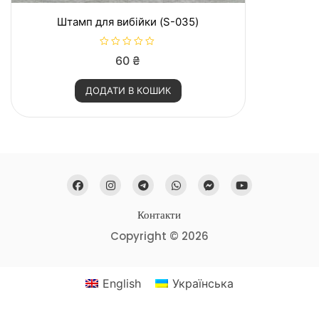
Штамп для вибійки (S-035)
О
60
₴
ц
і
н
ДОДАТИ В КОШИК
е
н
о
в
0
з
5
Контакти
Copyright © 2026
English
Українська