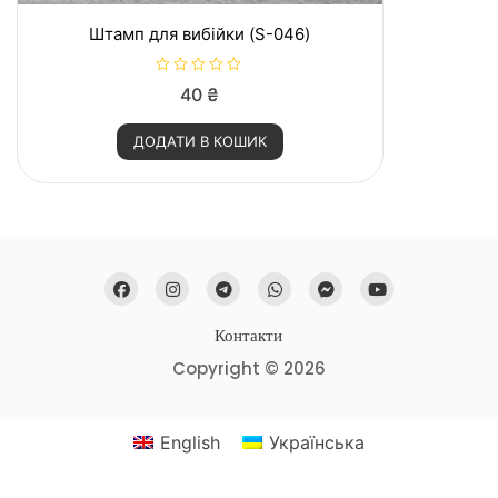
Штамп для вибійки (S-046)
О
40
₴
ц
і
н
ДОДАТИ В КОШИК
е
н
о
в
0
з
5
Контакти
Copyright © 2026
English
Українська