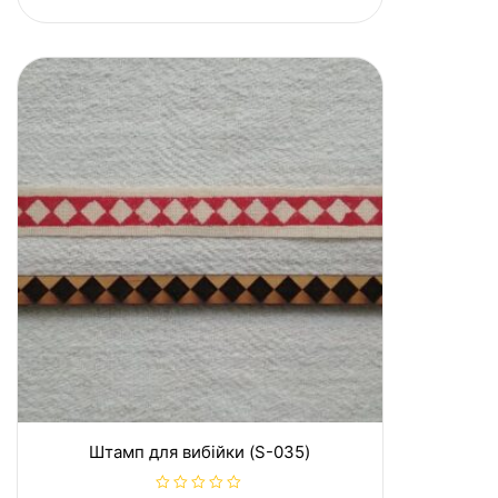
о
в
0
з
5
Штамп для вибійки (S-035)