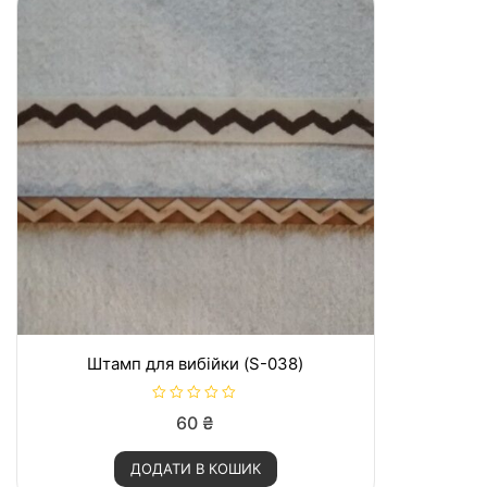
Штамп для вибійки (S-038)
О
60
₴
ц
і
н
ДОДАТИ В КОШИК
е
н