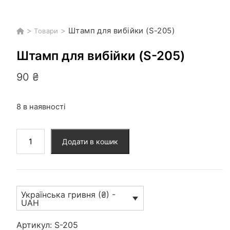
>
>
Штамп для вибійки (S-205)
Товари
Штамп для вибійки (S-205)
90
₴
8 в наявності
Штамп
Додати в кошик
для
вибійки
(S-
205)
Українська гривня (₴) -
кількість
UAH
Артикул:
S-205