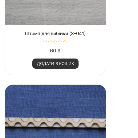
Штамп для вибійки (S-041)
О
60
₴
ц
і
н
ДОДАТИ В КОШИК
е
н
о
в
0
з
5