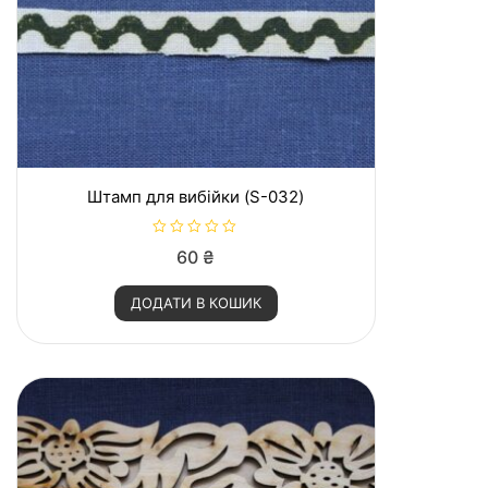
Штамп для вибійки (S-032)
О
60
₴
ц
і
н
ДОДАТИ В КОШИК
е
н
о
в
0
з
5