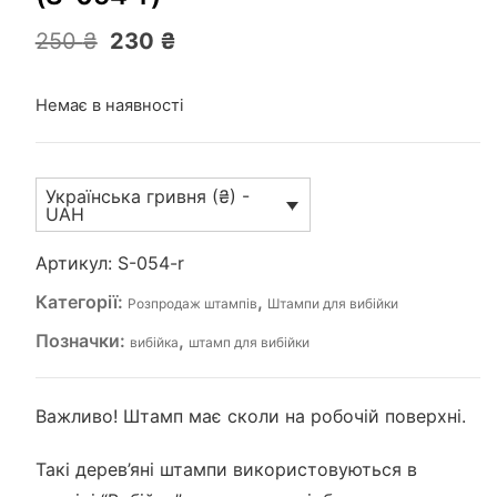
Оригінальна
Поточна
250
₴
230
₴
ціна:
ціна:
250 ₴.
230 ₴.
Немає в наявності
Українська гривня (₴) -
UAH
Артикул:
S-054-r
Категорії:
,
Розпродаж штампів
Штампи для вибійки
Позначки:
,
вибійка
штамп для вибійки
Важливо! Штамп має сколи на робочій поверхні.
Такі дерев’яні штампи використовуються в