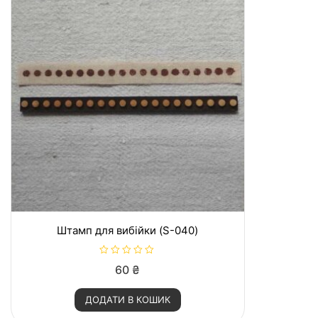
Штамп для вибійки (S-040)
О
60
₴
ц
і
н
ДОДАТИ В КОШИК
е
н