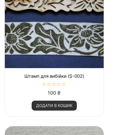
Штамп для вибійки (S-002)
О
100
₴
ц
і
н
ДОДАТИ В КОШИК
е
н
о
в
0
з
5