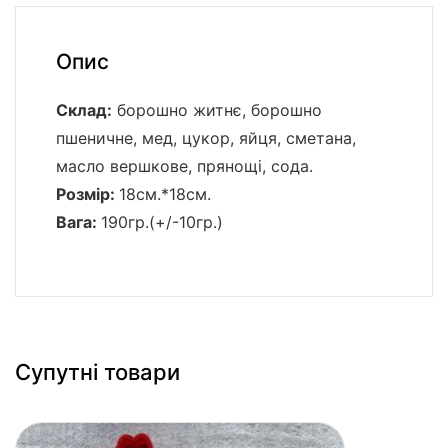
Опис
Склад:
борошно житнє, борошно
пшеничне, мед, цукор, яйця, сметана,
масло вершкове, прянощі, сода.
Розмір:
18см.*18см.
Вага:
190гр.(+/-10гр.)
Супутні товари