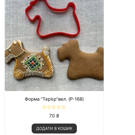
Форма “Тер’єр”вел. (P-168)
О
70
₴
ц
і
н
ДОДАТИ В КОШИК
е
н