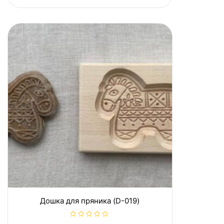
о
в
0
з
5
Дошка для пряника (D-019)
О