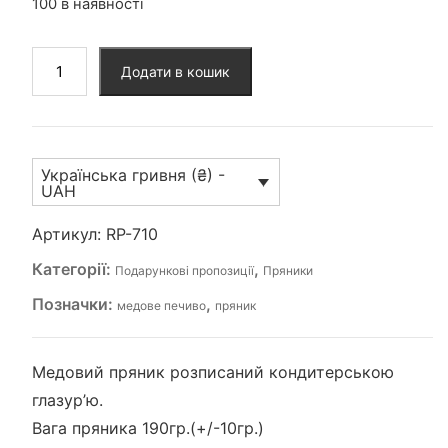
100 в наявності
Пряник
Додати в кошик
(RP-
710)
кількість
Українська гривня (₴) -
UAH
Артикул:
RP-710
Категорії:
,
Подарункові пропозиції
Пряники
Позначки:
,
медове печиво
пряник
Медовий пряник розписаний кондитерською
глазур’ю.
Вага пряника 190гр.(+/-10гр.)