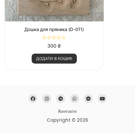
Дошка для пряника (D-011)
О
300
₴
ц
і
н
ДОДАТИ В КОШИК
е
н
о
в
0
з
5
Контакти
Copyright © 2026