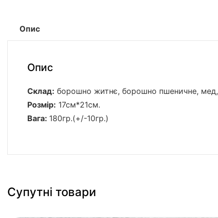
Опис
Опис
Склад:
борошно житнє, борошно пшеничне, мед, 
Розмір:
17см*21см.
Вага:
180гр.(+/-10гр.)
Супутні товари