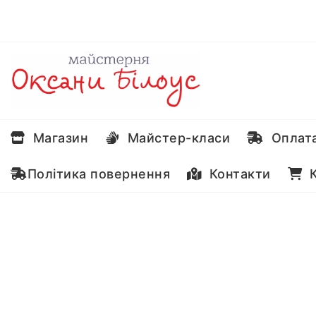
Перейти
до
вмісту
Магазин
Майстер-класи
Оплата
Політика повернення
Контакти
К