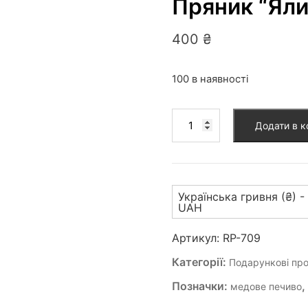
Пряник “Яли
400
₴
100 в наявності
Пряник
Додати в 
"Ялинка"
(RP-
709)
кількість
Українська гривня (₴) -
UAH
Артикул:
RP-709
Категорії:
Подарункові про
Позначки:
медове печиво