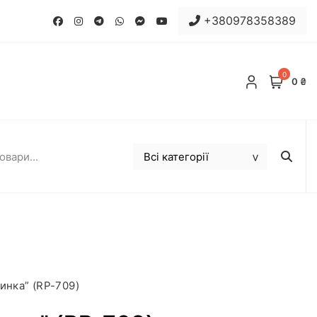
+380978358389
0
0 ₴
инка” (RP-709)