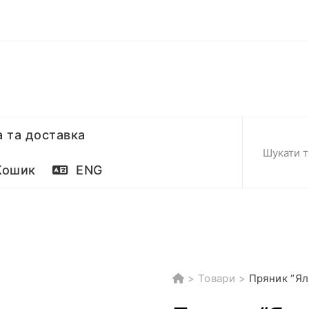
 та доставка
ошик
ENG
>
Товари
>
Пряник “Ял