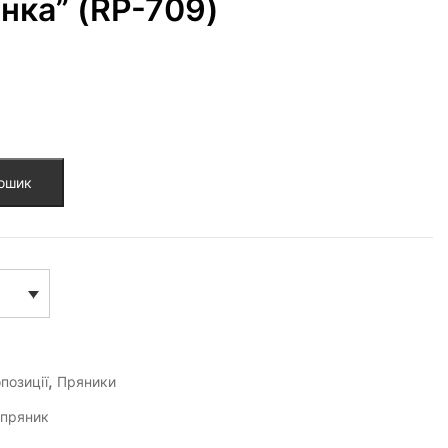
нка” (RP-709)
кошик
,
позиції
Пряники
,
пряник