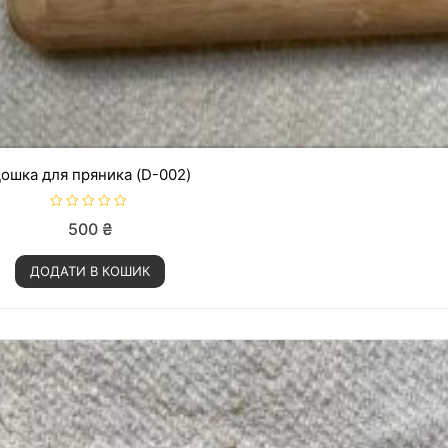
ошка для пряника (D-002)
О
500
₴
ц
і
н
ДОДАТИ В КОШИК
е
н
о
в
0
з
5