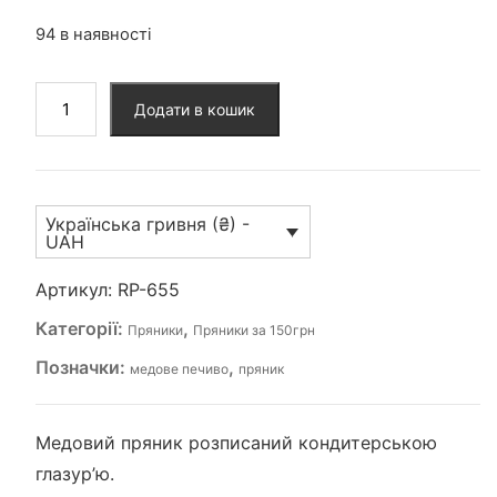
94 в наявності
Пряник
Додати в кошик
(RP-
655)
кількість
Українська гривня (₴) -
UAH
Артикул:
RP-655
Категорії:
,
Пряники
Пряники за 150грн
Позначки:
,
медове печиво
пряник
Медовий пряник розписаний кондитерською
глазур’ю.