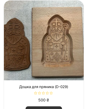
Дошка для пряника (D-029)
О
500
₴
ц
і
н