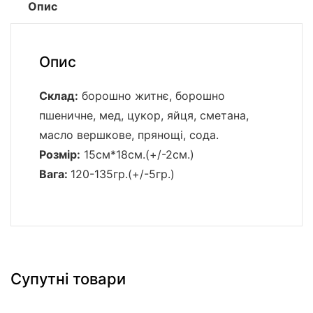
Опис
Опис
Склад:
борошно житнє, борошно
пшеничне, мед, цукор, яйця, сметана,
масло вершкове, прянощі, сода.
Розмір:
15см*18см.(+/-2см.)
Вага:
120-135гр.(+/-5гр.)
Супутні товари