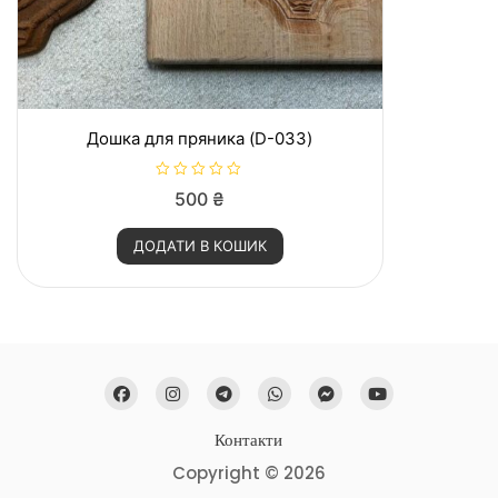
Дошка для пряника (D-033)
О
500
₴
ц
і
н
ДОДАТИ В КОШИК
е
н
о
в
0
з
5
Контакти
Copyright © 2026