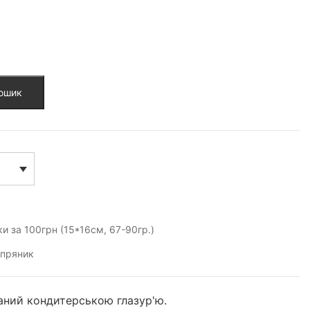
кошик
и за 100грн (15*16см, 67-90гр.)
,
пряник
ний кондитерською глазур'ю.