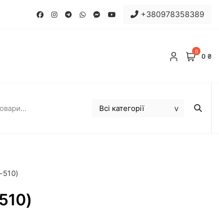
+380978358389
0
0 ₴
-510)
510)