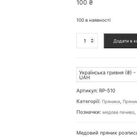
100
₴
100 в наявності
Пряник
Додати в 
(RP-
510)
кількість
Українська гривня (₴) -
UAH
Артикул:
RP-510
Категорії:
,
Пряники
Пряник
Позначки:
медове печиво
Медовий пряник розписа