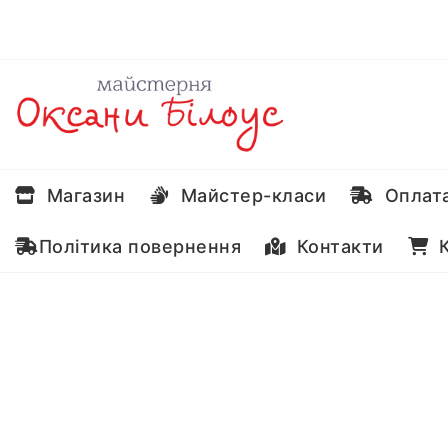
Перейти
до
вмісту
Магазин
Майстер-класи
Оплата
Політика повернення
Контакти
К