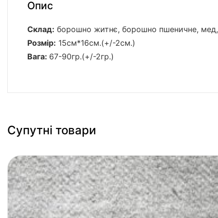
Опис
Склад:
борошно житнє, борошно пшеничне, мед, 
Розмір:
15см*16см.(+/-2см.)
Вага:
67-90гр.(+/-2гр.)
Супутні товари