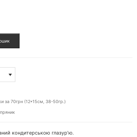
кошик
и за 70грн (12*15см, 38-50гр.)
,
пряник
ний кондитерською глазур'ю.