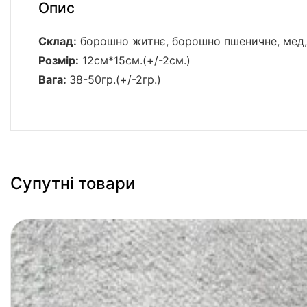
Опис
Склад:
борошно житнє, борошно пшеничне, мед, 
Розмір:
12см*15см.(+/-2см.)
Вага:
38-50гр.(+/-2гр.)
Супутні товари