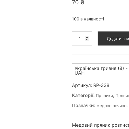
70
₴
100 в наявності
Пряник
Додати в 
(RP-
338)
кількість
Українська гривня (₴) -
UAH
Артикул:
RP-338
Категорії:
,
Пряники
Пряник
Позначки:
медове печиво
Медовий пряник розписа