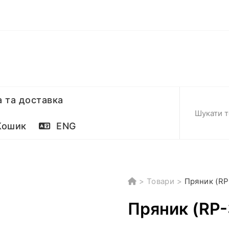
 та доставка
ошик
ENG
>
Товари
>
Пряник (RP
Пряник (RP