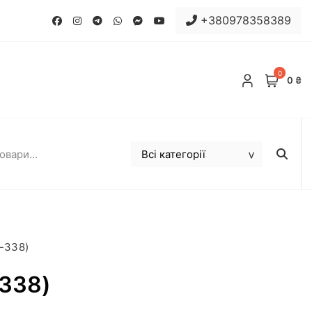
+380978358389
0
0 ₴
-338)
-338)