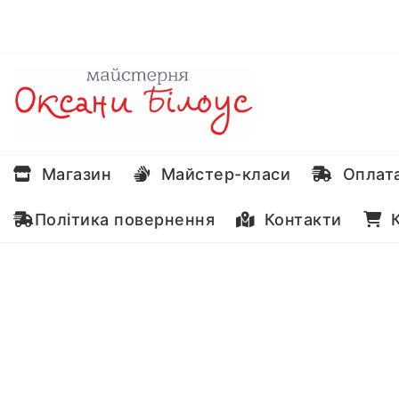
Перейти
до
вмісту
Магазин
Майстер-класи
Оплата
Політика повернення
Контакти
К