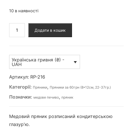
10 в наявності
Пряник
Додати в кошик
(RP-
216)
кількість
Українська гривня (₴) -
UAH
Артикул:
RP-216
Категорії:
,
Пряники
Пряники за 60грн (8*12см, 22-37гр.)
Позначки:
,
медове печиво
пряник
Медовий пряник розписаний кондитерською
глазур'ю.