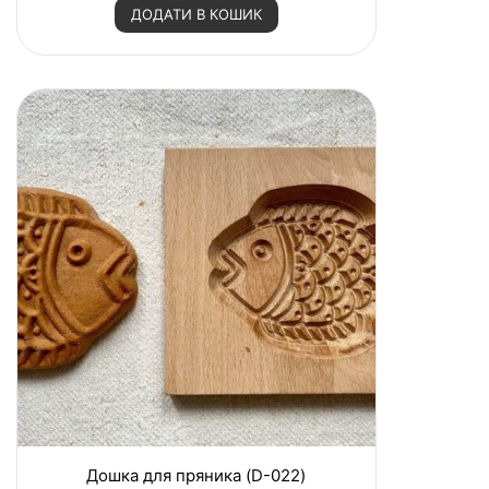
н
ДОДАТИ В КОШИК
е
н
о
в
0
з
5
Дошка для пряника (D-022)