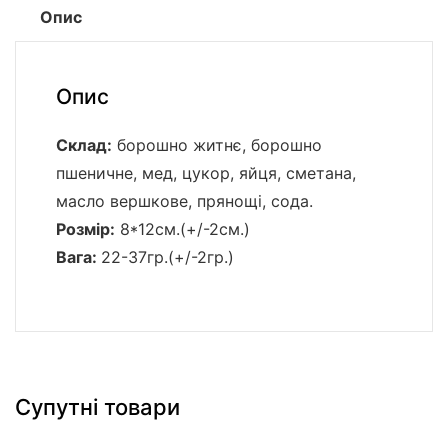
Опис
Опис
Склад:
борошно житнє, борошно
пшеничне, мед, цукор, яйця, сметана,
масло вершкове, прянощі, сода.
Розмір:
8*12см.(+/-2см.)
Вага:
22-37гр.(+/-2гр.)
Супутні товари