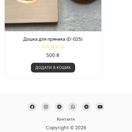
Дошка для пряника (D-025)
О
500
₴
ц
і
н
ДОДАТИ В КОШИК
е
н
о
в
0
з
5
Контакти
Copyright © 2026