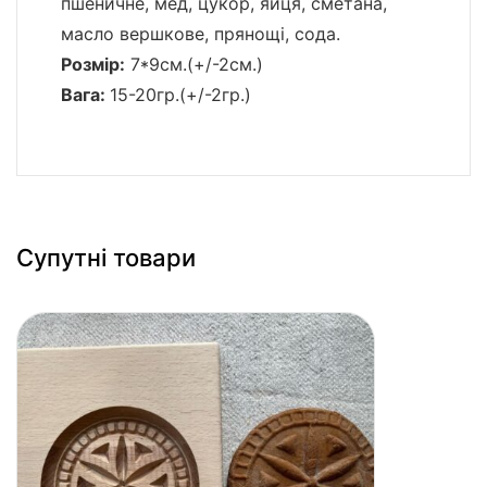
пшеничне, мед, цукор, яйця, сметана,
масло вершкове, прянощі, сода.
Розмір:
7*9см.(+/-2см.)
Вага:
15-20гр.(+/-2гр.)
Супутні товари