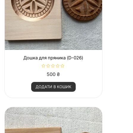
Дошка для пряника (D-026)
О
500
₴
ц
і
н
ДОДАТИ В КОШИК
е
н
о
в
0
з
5