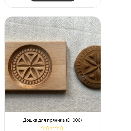
н
о
в
0
з
5
Дошка для пряника (D-006)