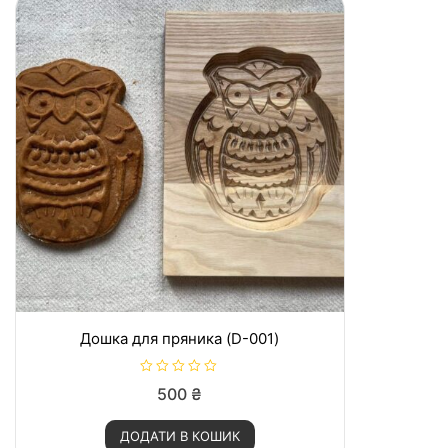
Дошка для пряника (D-001)
О
500
₴
ц
і
н
ДОДАТИ В КОШИК
е