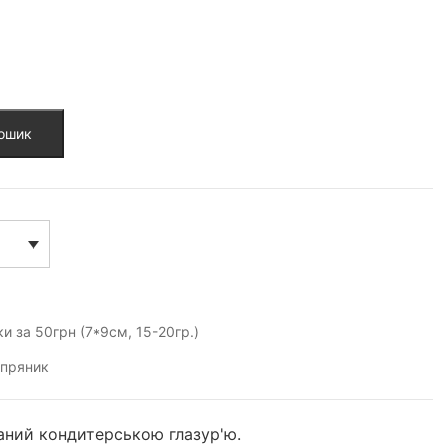
кошик
и за 50грн (7*9см, 15-20гр.)
,
пряник
ний кондитерською глазур'ю.