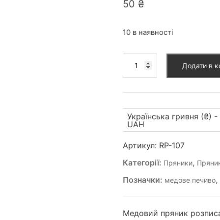
50
₴
10 в наявності
Пряник
Додати в 
(RP-
107)
кількість
Українська гривня (₴) -
UAH
Артикул:
RP-107
Категорії:
,
Пряники
Пряник
Позначки:
медове печиво
Медовий пряник розписа