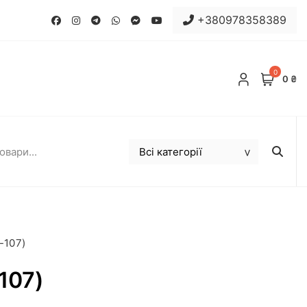
+380978358389
0
0 ₴
-107)
107)