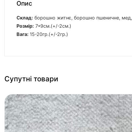
Опис
Склад:
борошно житнє, борошно пшеничне, мед, 
Розмір:
7*9см.(+/-2см.)
Вага:
15-20гр.(+/-2гр.)
Супутні товари