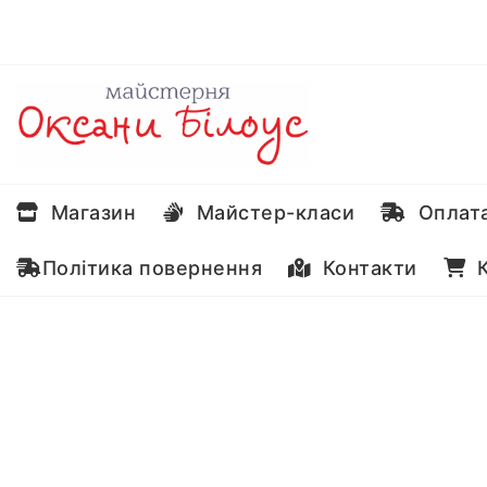
Перейти
до
вмісту
Магазин
Майстер-класи
Оплата
Політика повернення
Контакти
К