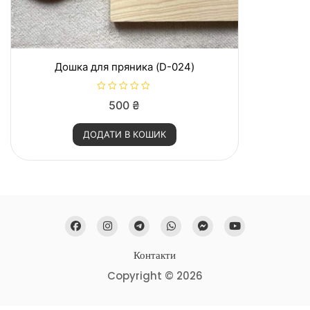
Дошка для пряника (D-024)
О
500
₴
ц
і
н
ДОДАТИ В КОШИК
е
н
о
в
0
з
5
Контакти
Copyright © 2026