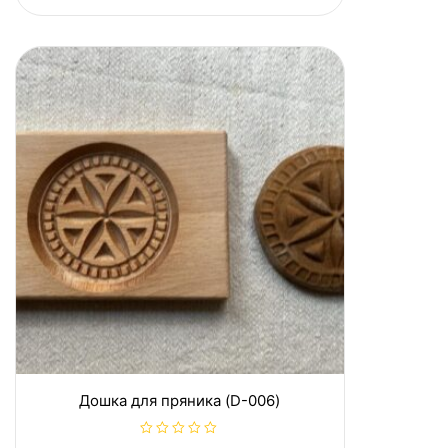
о
в
0
з
5
Дошка для пряника (D-006)
О