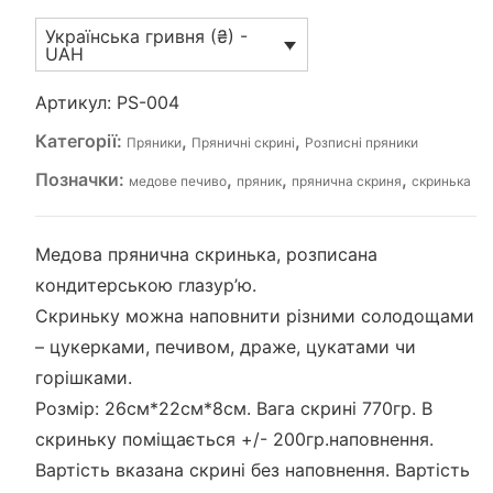
004)
Українська гривня (₴) -
кількість
UAH
Артикул:
PS-004
Категорії:
,
,
Пряники
Пряничні скрині
Розписні пряники
Позначки:
,
,
,
медове печиво
пряник
прянична скриня
скринька
Медова прянична скринька, розписана
кондитерською глазур’ю.
Скриньку можна наповнити різними солодощами
– цукерками, печивом, драже, цукатами чи
горішками.
Розмір: 26см*22см*8см. Вага скрині 770гр. В
скриньку поміщається +/- 200гр.наповнення.
Вартість вказана скрині без наповнення. Вартість