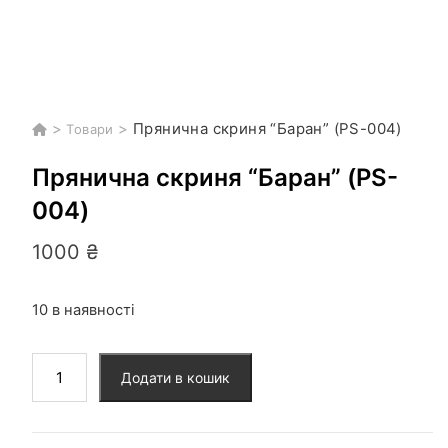
>
>
Прянична скриня “Баран” (PS-004)
Товари
Прянична скриня “Баран” (PS-
004)
1000
₴
10 в наявності
Прянична
Додати в кошик
скриня
"Баран"
(PS-