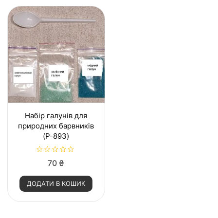
Набір галунів для
природних барвників
(P-893)
О
70
₴
ц
і
н
ДОДАТИ В КОШИК
е
н
о
в
0
з