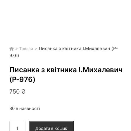
>
>
Писанка з квітника І.Михалевич (P-
Товари
976)
Писанка з квітника І.Михалевич
(P-976)
750
₴
80 в наявності
Писанка
Додати в кошик