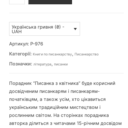
з
квітника
І.Михалевич
(P-
Українська гривня (₴) -
976)
UAH
кількість
Артикул:
P-976
Категорії:
,
Книги по писанкарству
Писанкарство
Позначки:
,
література
писанки
Порадник “Писанка з квітника” буде корисний
досвідченим писанкарям і писанкарям-
початківцям, а також усім, хто цікавиться
українським традиційним мистецтвом і
рослинним світом. На сторінках порадника
авторка ділиться з читачами 15-річним досвідом