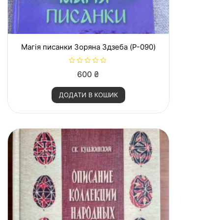
Магія писанки Зоряна Здзеба (P-090)
О
600
₴
ц
і
н
ДОДАТИ В КОШИК
е
н
о
в
0
з
5