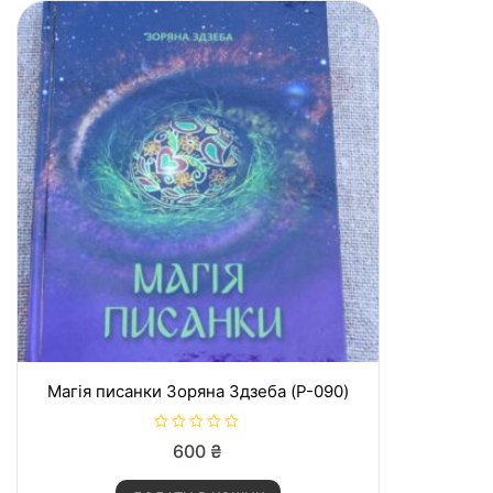
5
Магія писанки Зоряна Здзеба (P-090)
О
600
₴
ц
і
н