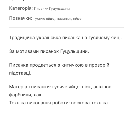
Категорія:
Писанки Гуцульщини
Позначки:
,
,
гусяче яйце
писанки
яйце
Традиційна українська писанка на гусячому яйці.
За мотивами писанок Гуцульщини.
Писанка продається з китичкою в прозорій
підставці.
Матеріал писанки: гусяче яйце, віск, анілінові
фарбники, лак
Техніка виконання роботи: воскова техніка