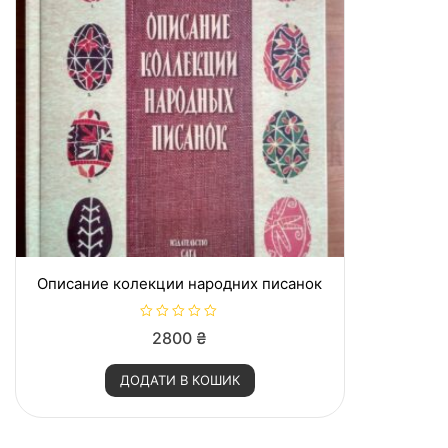
Описание колекции народних писанок
О
2800
₴
ц
і
н
ДОДАТИ В КОШИК
е
н
о
в
0
з