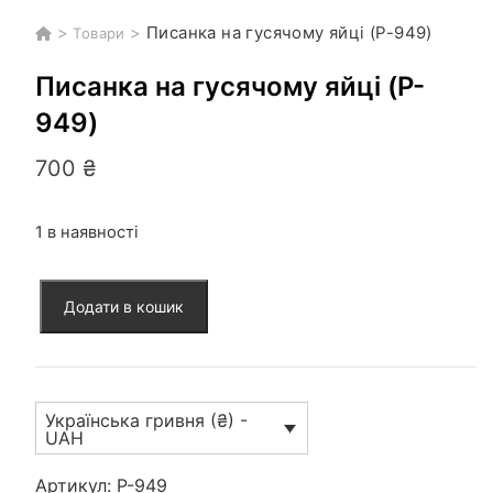
>
>
Писанка на гусячому яйці (P-949)
Товари
Писанка на гусячому яйці (P-
949)
700
₴
1 в наявності
Писанка
Додати в кошик
на
гусячому
яйці
(P-
Українська гривня (₴) -
949)
UAH
кількість
Артикул:
P-949