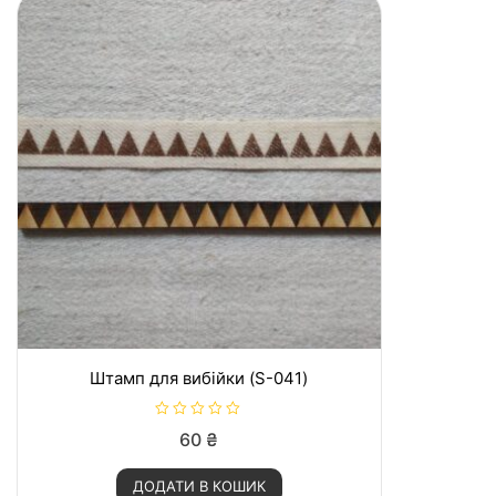
Штамп для вибійки (S-041)
О
60
₴
ц
і
н
ДОДАТИ В КОШИК
е