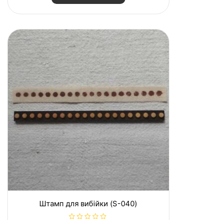
н
о
в
0
з
5
Штамп для вибійки (S-040)