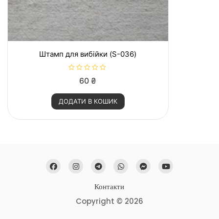
Штамп для вибійки (S-036)
О
60
₴
ц
і
н
ДОДАТИ В КОШИК
е
н
о
в
0
з
5
Контакти
Copyright © 2026