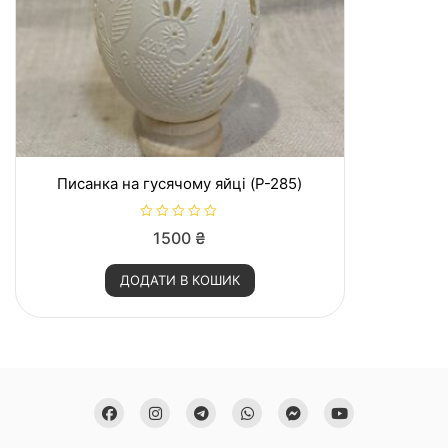
Писанка на гусячому яйці (P-285)
О
1500
₴
ц
і
н
ДОДАТИ В КОШИК
е
н
о
в
0
з
5