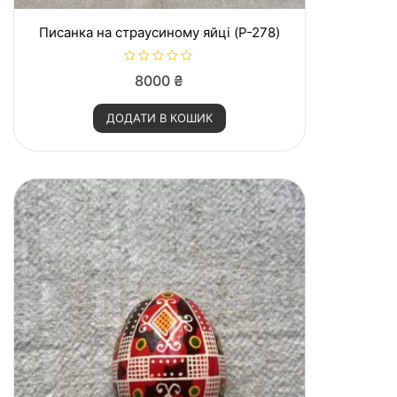
Писанка на страусиному яйці (P-278)
О
8000
₴
ц
і
н
ДОДАТИ В КОШИК
е
н
о
в
0
з
5