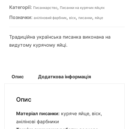
Категорії:
,
Писанкарство
Писанки на курячих яйцях
Позначки:
,
,
,
аніліновий фарбник
віск
писанки
яйце
Традиційна українська писанка виконана на
видутому курячому яйці.
Опис
Додаткова інформація
Опис
Матеріал писанки:
куряче яйце, віск,
анілінові фарбники