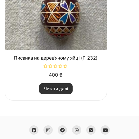
Писанка на дерев’яному яйці (P-232)
О
400
₴
ц
і
н
Читати далі
е
н
о
в
0
з
5