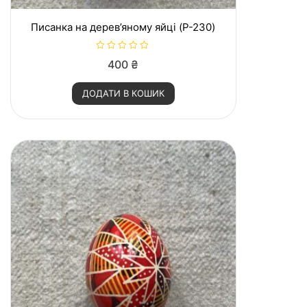
Писанка на дерев’яному яйці (P-230)
О
400
₴
ц
і
н
ДОДАТИ В КОШИК
е
н
о
в
0
з
5