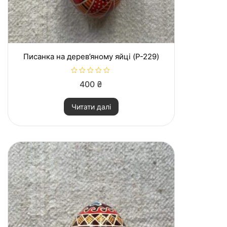
Писанка на дерев’яному яйці (P-229)
О
400
₴
ц
і
н
Читати далі
е
н
о
в
0
з
5