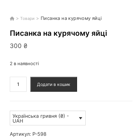
>
>
Писанка на курячому яйці
Товари
Писанка на курячому яйці
300
₴
2 в наявності
Писанка
Додати в кошик
на
курячому
яйці
кількість
Українська гривня (₴) -
UAH
Артикул:
P-598