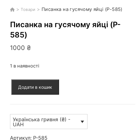
>
>
Писанка на гусячому яйці (P-585)
Товари
Писанка на гусячому яйці (P-
585)
1000
₴
1 в наявності
Писанка
Додати в кошик
на
гусячому
яйці
(P-
Українська гривня (₴) -
585)
UAH
кількість
Артикул:
P-585