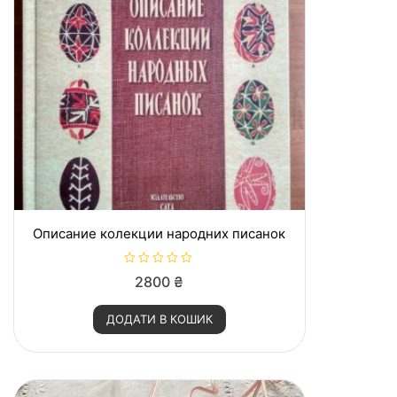
Описание колекции народних писанок
О
2800
₴
ц
і
н
ДОДАТИ В КОШИК
е
н
о
в
0
з
5