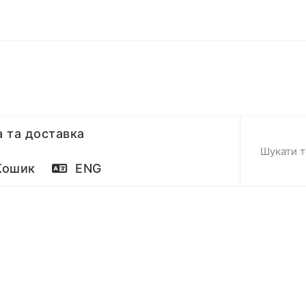
 та доставка
ошик
ENG