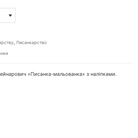
,
арству
Писанкарство
анки
Рейнарович «Писанка-мальованка» з наліпками.