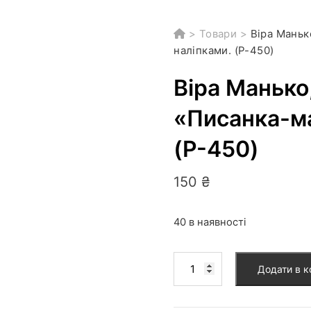
>
Товари
>
Віра Маньк
наліпками. (P-450)
Віра Манько
«Писанка-ма
(P-450)
150
₴
40 в наявності
Віра
Додати в 
Манько,
Христина
Рейнарович