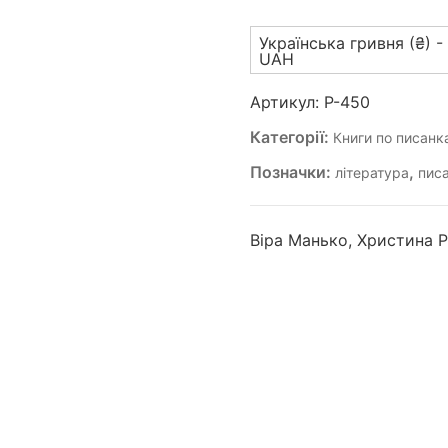
«Писанка-
Українська гривня (₴) -
мальованка»
UAH
з
наліпками.
Артикул:
P-450
(P-
Категорії:
Книги по писанк
450)
кількість
Позначки:
,
література
пис
Віра Манько, Христина 