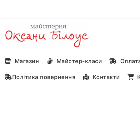
Перейти
до
вмісту
Магазин
Майстер-класи
Оплата
Політика повернення
Контакти
К