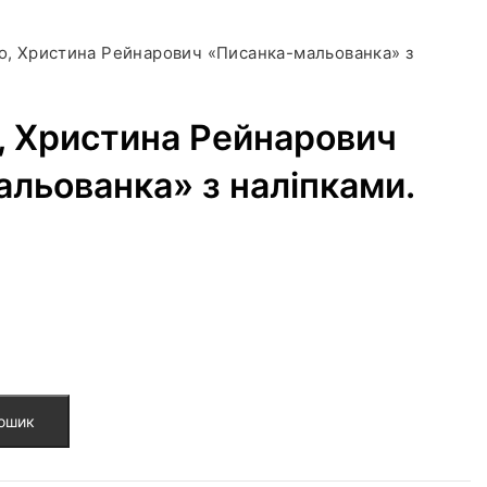
о, Христина Рейнарович «Писанка-мальованка» з
, Христина Рейнарович
льованка» з наліпками.
кошик