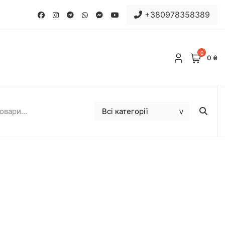
+380978358389
0
0 ₴